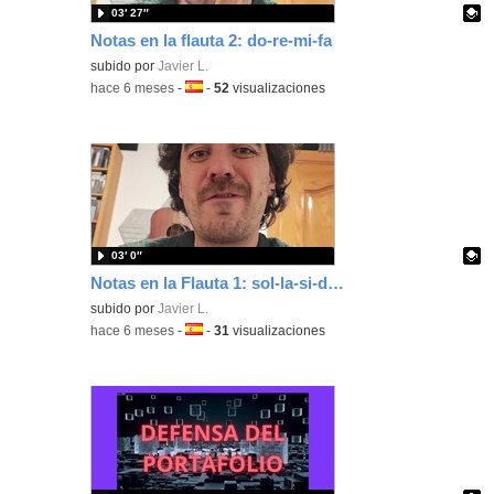
03′ 27″
Notas en la flauta 2: do-re-mi-fa
Contenido educativo.
subido por
Javier L.
-
hace 6 meses
-
Idioma:
-
52
visualizaciones
03′ 0″
Notas en la Flauta 1: sol-la-si-do'-re'
Contenido educativo.
subido por
Javier L.
-
hace 6 meses
-
Idioma:
-
31
visualizaciones