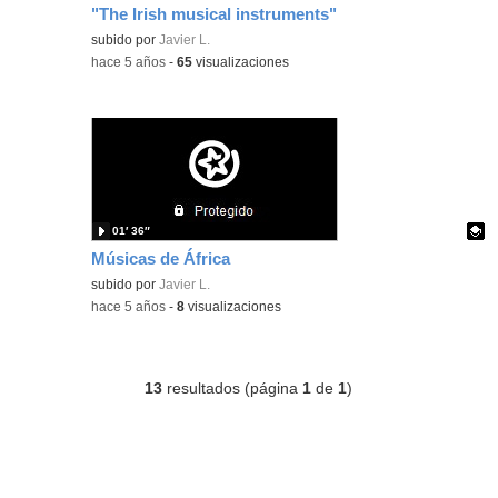
"The Irish musical instruments"
Contenido educativo.
subido por
Javier L.
-
hace 5 años
-
65
visualizaciones
01′ 36″
Músicas de África
Contenido educativo.
subido por
Javier L.
-
hace 5 años
-
8
visualizaciones
13
resultados (página
1
de
1
)