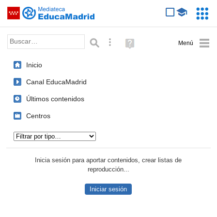
Mediateca de EducaMadrid
Saltar navegación
Servic
Educa
Palabra o frase:
Búsqueda avanzada
Ayuda
(en
ventana
Inicio
nueva)
Canal EducaMadrid
Últimos contenidos
Centros
Tipo de contenido:
Inicia sesión para aportar contenidos, crear listas de
reproducción...
Iniciar sesión