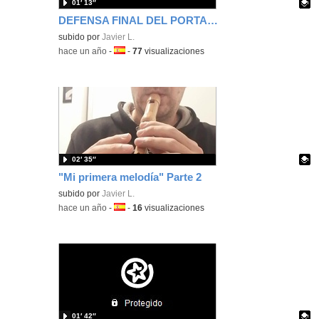
01′ 13″
DEFENSA FINAL DEL PORTAFOLIO
Contenido educativo.
subido por
Javier L.
-
hace un año
-
Idioma:
-
77
visualizaciones
02′ 35″
"Mi primera melodía" Parte 2
Contenido educativo.
subido por
Javier L.
-
hace un año
-
Idioma:
-
16
visualizaciones
01′ 42″