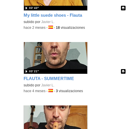
03′ 43″
My little suede shoes - Flauta
Contenido educativo.
subido por
Javier L.
-
hace 2 meses
-
Idioma:
-
18
visualizaciones
03′ 21″
FLAUTA - SUMMERTIME
Contenido educativo.
subido por
Javier L.
-
hace 4 meses
-
Idioma:
-
3
visualizaciones