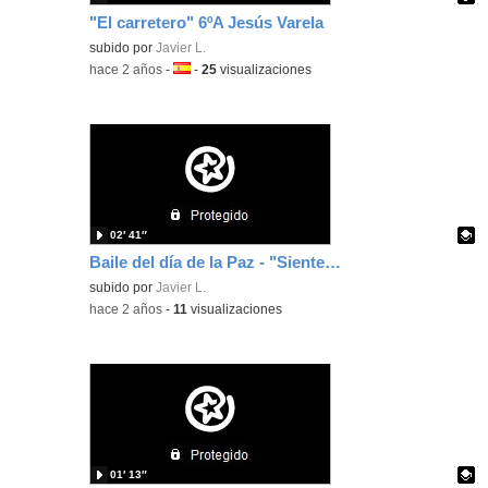
"El carretero" 6ºA Jesús Varela
Contenido educativo.
subido por
Javier L.
-
hace 2 años
-
Idioma:
-
25
visualizaciones
02′ 41″
Baile del día de la Paz - "Siente la Paz"
Contenido educativo.
subido por
Javier L.
-
hace 2 años
-
11
visualizaciones
01′ 13″