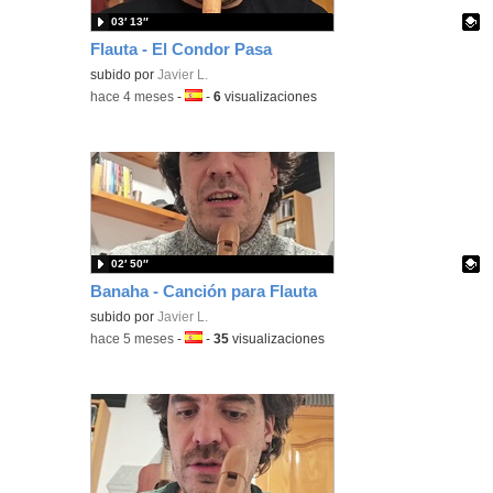
03′ 13″
Flauta - El Condor Pasa
Contenido educativo.
subido por
Javier L.
-
hace 4 meses
-
Idioma:
-
6
visualizaciones
02′ 50″
Banaha - Canción para Flauta
Contenido educativo.
subido por
Javier L.
-
hace 5 meses
-
Idioma:
-
35
visualizaciones