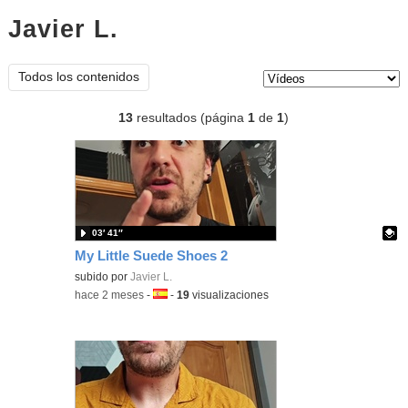
Javier L.
vídeos
Tipo de contenido:
Todos los contenidos
13
resultados (página
1
de
1
)
03′ 41″
My Little Suede Shoes 2
Contenido educativo.
subido por
Javier L.
-
hace 2 meses
-
Idioma:
-
19
visualizaciones