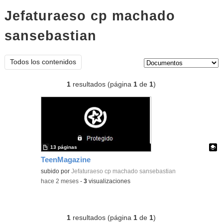
Jefaturaeso cp machado
sansebastian
documentos
Tipo de contenido:
Todos los contenidos
1
resultados (página
1
de
1
)
13 páginas
TeenMagazine
Contenido educativo.
subido por
Jefaturaeso cp machado sansebastian
-
hace 2 meses
-
3
visualizaciones
1
resultados (página
1
de
1
)