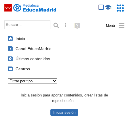
Mediateca de EducaMadrid
Saltar navegación
Servic
Educa
Palabra o frase:
Búsqueda avanzada
Ayuda
(en
ventana
Inicio
nueva)
Canal EducaMadrid
Últimos contenidos
Centros
Tipo de contenido:
Inicia sesión para aportar contenidos, crear listas de
reproducción...
Iniciar sesión