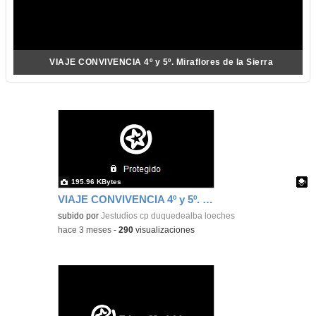
VIAJE CONVIVENCIA 4º y 5º. Miraflores de la Sierra
195.96 KBytes
VIAJE CONVIVENCIA 4º y 5º. Miraflores de la Sierra
Contenido educativo.
subido por
Jestudios cp duquedealba loeches
-
hace 3 meses
-
290
visualizaciones