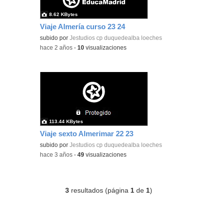
8.62 KBytes
Viaje Almería curso 23 24
subido por
Jestudios cp duquedealba loeches
-
hace 2 años
-
10
visualizaciones
113.44 KBytes
Viaje sexto Almerimar 22 23
subido por
Jestudios cp duquedealba loeches
-
hace 3 años
-
49
visualizaciones
3
resultados (página
1
de
1
)