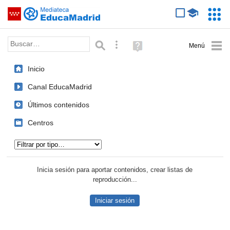
Mediateca de EducaMadrid
Saltar navegación
Servic
Educa
Palabra o frase:
Búsqueda avanzada
Ayuda
(en
ventana
Inicio
nueva)
Canal EducaMadrid
Últimos contenidos
Centros
Tipo de contenido:
Inicia sesión para aportar contenidos, crear listas de
reproducción...
Iniciar sesión