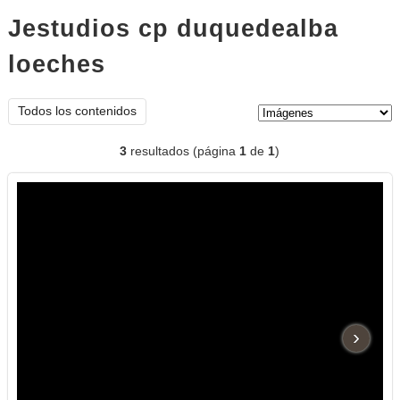
Jestudios cp duquedealba
loeches
imágenes
Tipo de contenido:
Todos los contenidos
3
resultados (página
1
de
1
)
›