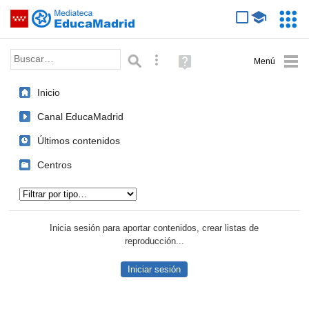
Mediateca de EducaMadrid
Saltar navegación
Servic
Educa
Palabra o frase:
Búsqueda avanzada
Ayuda
(en
ventana
Inicio
nueva)
Canal EducaMadrid
Últimos contenidos
Centros
Tipo de contenido:
Inicia sesión para aportar contenidos, crear listas de
reproducción...
Iniciar sesión