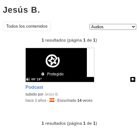
Jesús B.
audios
Tipo de contenido:
Todos los contenidos
1
resultados (página
1
de
1
)
00′ 19″
Podcast
Contenido educativo.
subido por
Jesús B.
-
hace 3 años
-
Idioma:
-
Escuchado
14
veces
1
resultados (página
1
de
1
)