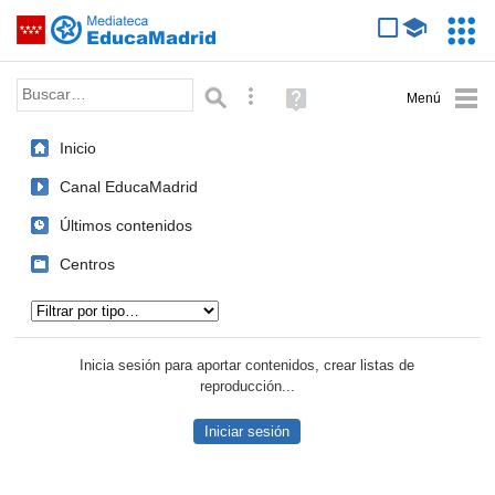
Mediateca de EducaMadrid
Saltar navegación
Servic
Educa
Palabra o frase:
Búsqueda avanzada
Ayuda
(en
ventana
Inicio
nueva)
Canal EducaMadrid
Últimos contenidos
Centros
Tipo de contenido:
Inicia sesión para aportar contenidos, crear listas de
reproducción...
Iniciar sesión