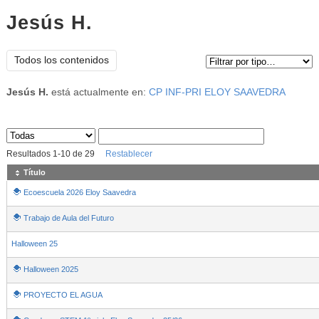
Jesús H.
Tipo de contenido:
Todos los contenidos
Jesús H.
está actualmente en:
CP INF-PRI ELOY SAAVEDRA
Sus archivos
:
Resultados
1
-
10
de
29
Restablecer
Título
Ecoescuela 2026 Eloy Saavedra
Trabajo de Aula del Futuro
Halloween 25
Halloween 2025
PROYECTO EL AGUA