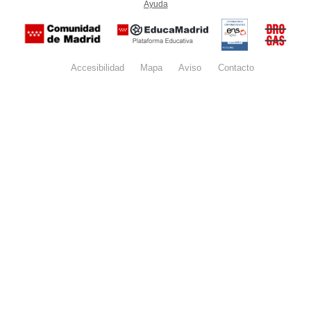
Ayuda
(en ventana nueva)
Certificación
Buzón
de
anónim
conformidad
del Pla
con el
Regiona
Esquema
contra l
Nacional de
Accesibilidad
Mapa
web
Aviso
legal
Contacto
Drogas 
Seguridad
la
(categoría
Comunid
MEDIA). El
de Madr
documento
se abrirá en
ventana
nueva.