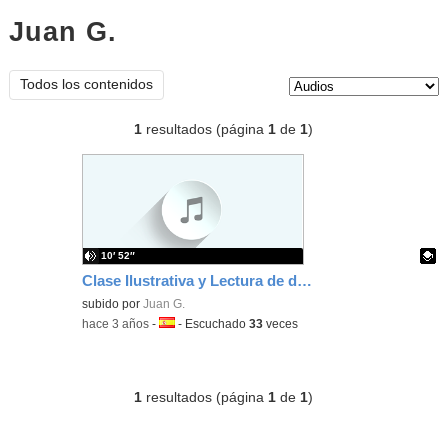
Juan G.
audios
Tipo de contenido:
Todos los contenidos
1
resultados (página
1
de
1
)
10′ 52″
Clase Ilustrativa y Lectura de dos poemas de José de Espronceda
Contenido educativo.
subido por
Juan G.
-
hace 3 años
-
Idioma:
-
Escuchado
33
veces
1
resultados (página
1
de
1
)