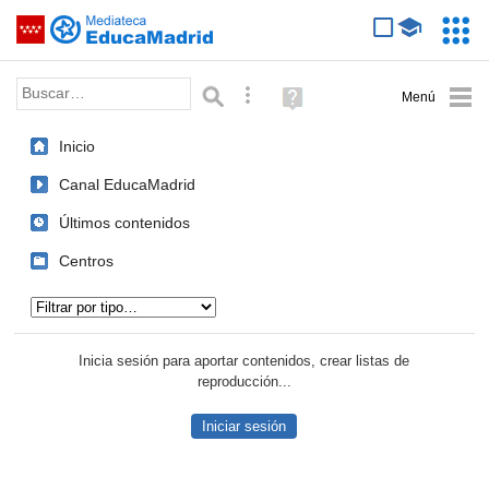
Mediateca de EducaMadrid
Saltar navegación
Servic
Educa
Palabra o frase:
Búsqueda avanzada
Ayuda
(en
ventana
Inicio
nueva)
Canal EducaMadrid
Últimos contenidos
Centros
Tipo de contenido:
Inicia sesión para aportar contenidos, crear listas de
reproducción...
Iniciar sesión