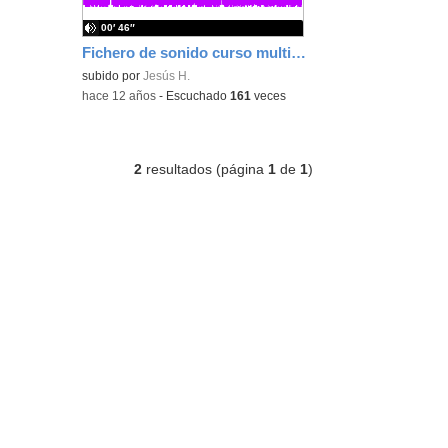
00′ 46″
Fichero de sonido curso multimedia
subido por
Jesús H.
-
hace 12 años
-
Escuchado
161
veces
2
resultados (página
1
de
1
)