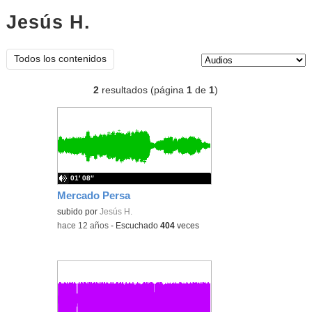
Jesús H.
audios
Tipo de contenido:
Todos los contenidos
2
resultados (página
1
de
1
)
01′ 08″
Mercado Persa
subido por
Jesús H.
-
hace 12 años
-
Escuchado
404
veces