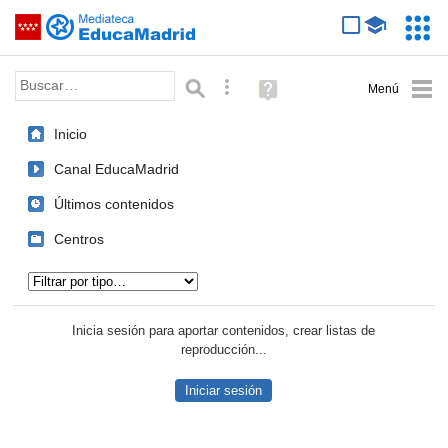
Mediateca de EducaMadrid
Saltar navegación
Servic
Educa
Palabra o frase:
Búsqueda avanzada
Ayuda
(en
ventana
Inicio
nueva)
Canal EducaMadrid
Últimos contenidos
Centros
Tipo de contenido:
Inicia sesión para aportar contenidos, crear listas de
reproducción...
Iniciar sesión