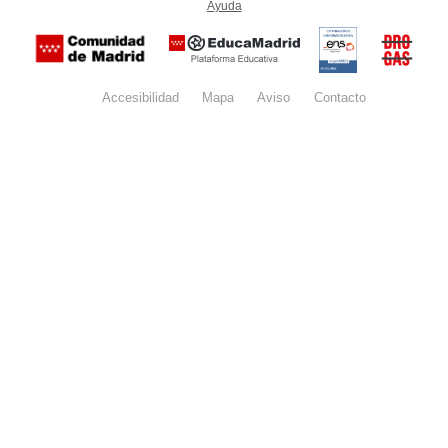
Ayuda
(en ventana nueva)
Certificación
Buzón
de
anónim
conformidad
del Pla
con el
Regiona
Esquema
contra l
Nacional de
Accesibilidad
Mapa
web
Aviso
legal
Contacto
Drogas 
Seguridad
la
(categoría
Comunid
MEDIA). El
de Madr
documento
se abrirá en
ventana
nueva.