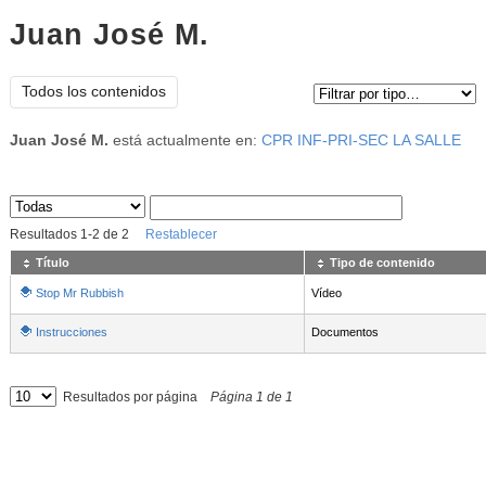
Juan José M.
Tipo de contenido:
Todos los contenidos
Juan José M.
está actualmente en:
CPR INF-PRI-SEC LA SALLE
Sus archivos
:
Resultados
1
-
2
de
2
Restablecer
Título
Tipo de contenido
Stop Mr Rubbish
Vídeo
Instrucciones
Documentos
Resultados por página
Página
1
de
1