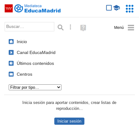
Mediateca de EducaMadrid
Saltar navegación
Servic
Educa
Palabra o frase:
Búsqueda avanzada
Ayuda
(en
ventana
Inicio
nueva)
Canal EducaMadrid
Últimos contenidos
Centros
Tipo de contenido:
Inicia sesión para aportar contenidos, crear listas de
reproducción...
Iniciar sesión