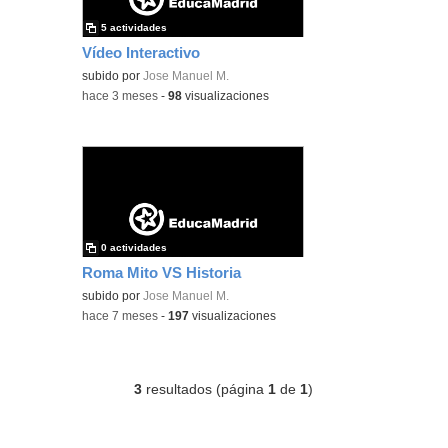
5 actividades
Vídeo Interactivo
subido por
Jose Manuel M.
-
hace 3 meses
-
98
visualizaciones
0 actividades
Roma Mito VS Historia
subido por
Jose Manuel M.
-
hace 7 meses
-
197
visualizaciones
3
resultados (página
1
de
1
)