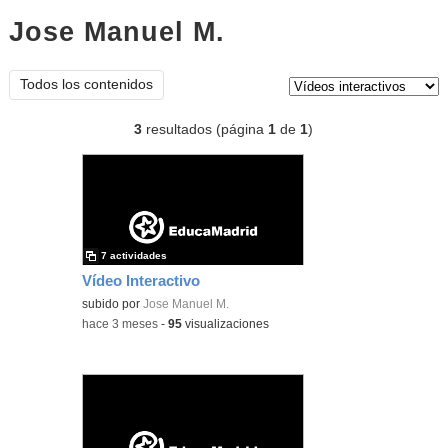
Jose Manuel M.
vídeos
interactivos
Tipo de contenido:
Todos los contenidos
3
resultados (página
1
de
1
)
7 actividades
Vídeo Interactivo
subido por
Jose Manuel M.
-
hace 3 meses
-
95
visualizaciones