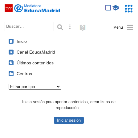
Mediateca de EducaMadrid
Saltar navegación
Servic
Educa
Palabra o frase:
Búsqueda avanzada
Ayuda
(en
ventana
Inicio
nueva)
Canal EducaMadrid
Últimos contenidos
Centros
Tipo de contenido:
Inicia sesión para aportar contenidos, crear listas de
reproducción...
Iniciar sesión