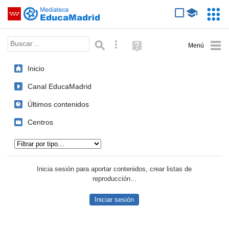
Mediateca de EducaMadrid
Saltar navegación
Servic
Educa
Palabra o frase:
Búsqueda avanzada
Ayuda
(en
ventana
Inicio
nueva)
Canal EducaMadrid
Últimos contenidos
Centros
Tipo de contenido:
Inicia sesión para aportar contenidos, crear listas de
reproducción...
Iniciar sesión