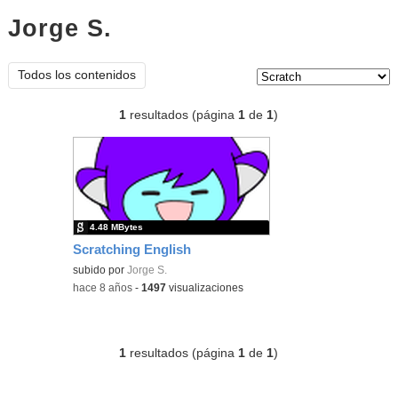
Jorge S.
scratch
Tipo de contenido:
Todos los contenidos
1
resultados (página
1
de
1
)
4.48 MBytes
Scratching English
subido por
Jorge S.
-
hace 8 años
-
1497
visualizaciones
1
resultados (página
1
de
1
)