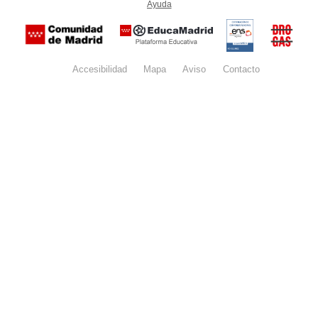
Ayuda
(en ventana nueva)
Certificación
Buzón
de
anónim
conformidad
del Pla
con el
Regiona
Esquema
contra l
Nacional de
Accesibilidad
Mapa
web
Aviso
legal
Contacto
Drogas 
Seguridad
la
(categoría
Comunid
MEDIA). El
de Madr
documento
se abrirá en
ventana
nueva.