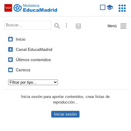
Mediateca de EducaMadrid
Saltar navegación
Servic
Educa
Palabra o frase:
Búsqueda avanzada
Ayuda
(en
ventana
Inicio
nueva)
Canal EducaMadrid
Últimos contenidos
Centros
Tipo de contenido:
Inicia sesión para aportar contenidos, crear listas de
reproducción...
Iniciar sesión