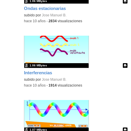
1.06 MBytes
Ondas estacionarias
Contenido educativo.
subido por
Jose Manuel B.
-
hace 10 años
-
2834
visualizaciones
1.06 MBytes
Interferencias
Contenido educativo.
subido por
Jose Manuel B.
-
hace 10 años
-
1914
visualizaciones
1.07 MBytes