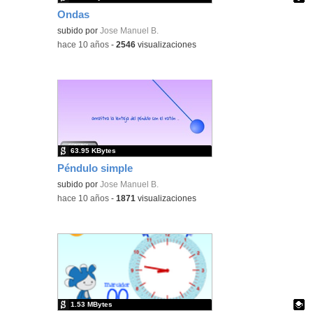
Ondas
Contenido educativo.
subido por
Jose Manuel B.
-
hace 10 años
-
2546
visualizaciones
63.95 KBytes
Péndulo simple
subido por
Jose Manuel B.
-
hace 10 años
-
1871
visualizaciones
1.53 MBytes