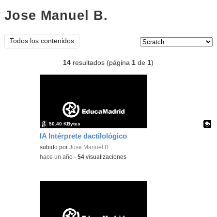
Jose Manuel B.
scratch
Tipo de contenido:
Todos los contenidos
14
resultados (página
1
de
1
)
50.40 KBytes
IA Intérprete dactilológico
Contenido educativo.
subido por
Jose Manuel B.
-
hace un año
-
54
visualizaciones