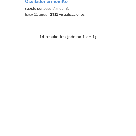
Oscilador armóniKo
Contenido educativo.
subido por
Jose Manuel B.
-
hace 11 años
-
2311
visualizaciones
14
resultados (página
1
de
1
)