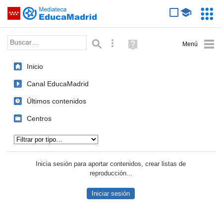
Mediateca de EducaMadrid
Saltar navegación
Servic
Educa
Palabra o frase:
Búsqueda avanzada
Ayuda
(en
ventana
Inicio
nueva)
Canal EducaMadrid
Últimos contenidos
Centros
Tipo de contenido:
Inicia sesión para aportar contenidos, crear listas de
reproducción...
Iniciar sesión