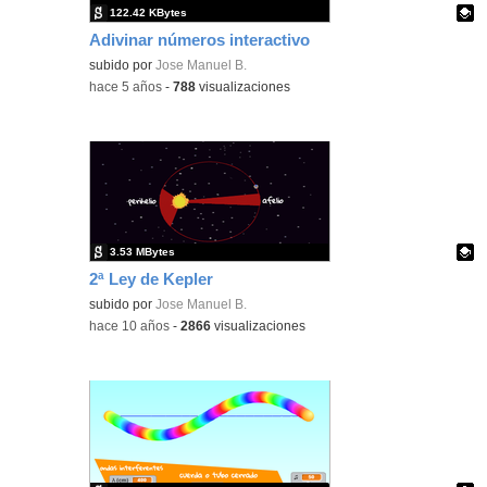
122.42 KBytes
Adivinar números interactivo
Contenido educativo.
subido por
Jose Manuel B.
-
hace 5 años
-
788
visualizaciones
3.53 MBytes
2ª Ley de Kepler
Contenido educativo.
subido por
Jose Manuel B.
-
hace 10 años
-
2866
visualizaciones