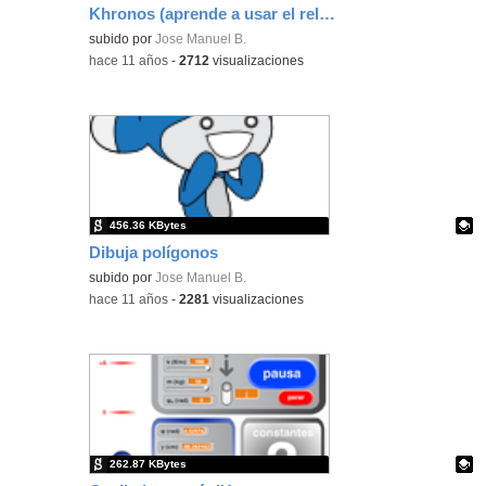
Khronos (aprende a usar el reloj analógico)
Contenido educativo.
subido por
Jose Manuel B.
-
hace 11 años
-
2712
visualizaciones
456.36 KBytes
Dibuja polígonos
Contenido educativo.
subido por
Jose Manuel B.
-
hace 11 años
-
2281
visualizaciones
262.87 KBytes