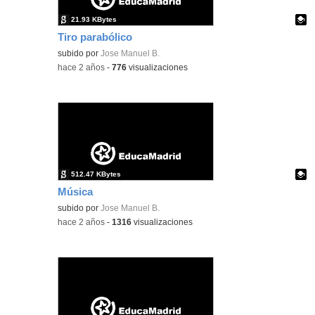
21.93 KBytes
Tiro parabólico
Contenido educativo.
subido por
Jose Manuel B.
-
hace 2 años
-
776
visualizaciones
512.47 KBytes
Música
Contenido educativo.
subido por
Jose Manuel B.
-
hace 2 años
-
1316
visualizaciones