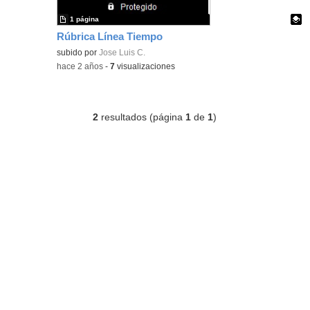
1 página
Rúbrica Línea Tiempo
Contenido educativo.
subido por
Jose Luis C.
-
hace 2 años
-
7
visualizaciones
2
resultados (página
1
de
1
)