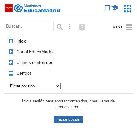
Mediateca de EducaMadrid
Saltar navegación
Servic
Educa
Palabra o frase:
Búsqueda avanzada
Ayuda
(en
ventana
Inicio
nueva)
Canal EducaMadrid
Últimos contenidos
Centros
Tipo de contenido:
Inicia sesión para aportar contenidos, crear listas de
reproducción...
Iniciar sesión