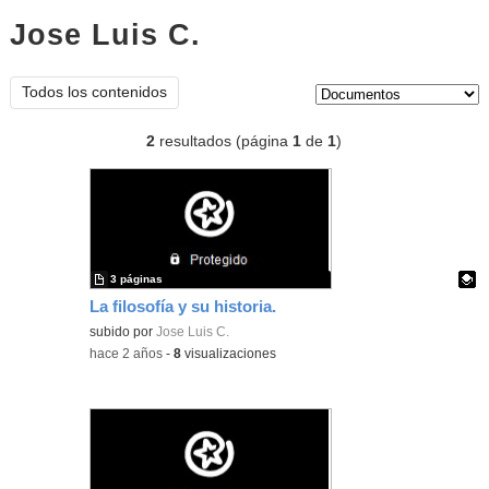
Jose Luis C.
documentos
Tipo de contenido:
Todos los contenidos
2
resultados (página
1
de
1
)
3 páginas
La filosofía y su historia.
Contenido educativo.
subido por
Jose Luis C.
-
hace 2 años
-
8
visualizaciones