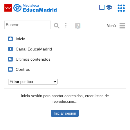
Mediateca de EducaMadrid
Saltar navegación
Servic
Educa
Palabra o frase:
Búsqueda avanzada
Ayuda
(en
ventana
Inicio
nueva)
Canal EducaMadrid
Últimos contenidos
Centros
Tipo de contenido:
Inicia sesión para aportar contenidos, crear listas de
reproducción...
Iniciar sesión