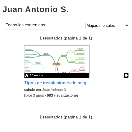
Juan Antonio S.
mapas mentales
Tipo de contenido:
Todos los contenidos
1
resultados (página
1
de
1
)
35 nodos
Tipos de instalaciones de megafonía
Contenido educativo.
subido por
Juan Antonio S.
-
hace 3 años
-
683
visualizaciones
1
resultados (página
1
de
1
)