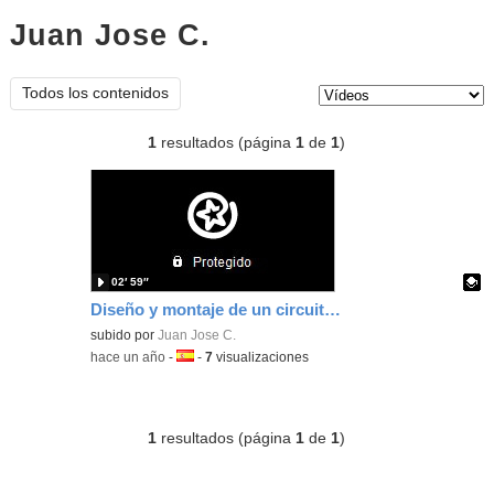
Juan Jose C.
vídeos
Tipo de contenido:
Todos los contenidos
1
resultados (página
1
de
1
)
02′ 59″
Diseño y montaje de un circuito eléctrico
Contenido educativo.
subido por
Juan Jose C.
-
hace un año
-
Idioma:
-
7
visualizaciones
1
resultados (página
1
de
1
)