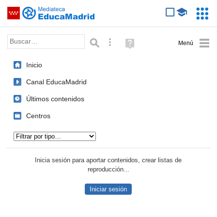
Mediateca de EducaMadrid
Saltar navegación
Servic
Educa
Palabra o frase:
Búsqueda avanzada
Ayuda
(en
ventana
Inicio
nueva)
Canal EducaMadrid
Últimos contenidos
Centros
Tipo de contenido:
Inicia sesión para aportar contenidos, crear listas de
reproducción...
Iniciar sesión