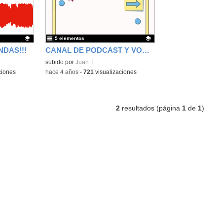
5 elementos
DAS!!!
CANAL DE PODCAST Y VODCAST - JUANT
Contenido educativo.
subido por
Juan T.
ciones
-
hace 4 años
-
721
visualizaciones
2
resultados (página
1
de
1
)