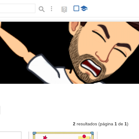
Búsqueda avanzada
Ayuda
(en
ventana
nueva)
as
Tipo de contenido:
2
resultados (página
1
de
1
)