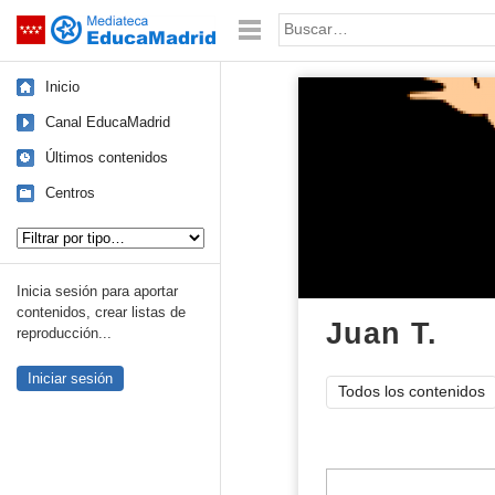
Mediateca de EducaMadrid
Saltar navegación
Palabra o frase:
Inicio
Canal EducaMadrid
Últimos contenidos
Centros
Tipo de contenido:
Inicia sesión para aportar
contenidos, crear listas de
Juan T.
list
reproducción...
Iniciar sesión
Todos los contenidos