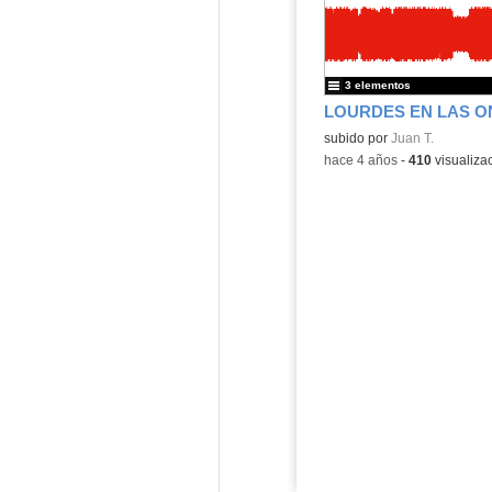
3 elementos
LOURDES EN LAS ON
Contenido educativo.
subido por
Juan T.
-
hace 4 años
-
410
visualiza