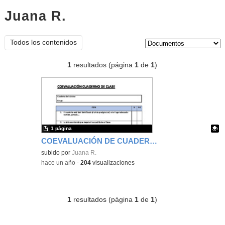
Juana R.
documentos
Tipo de contenido:
Todos los contenidos
1
resultados (página
1
de
1
)
1 página
COEVALUACIÓN DE CUADERNO DE CLASE
Contenido educativo.
subido por
Juana R.
-
hace un año
-
204
visualizaciones
1
resultados (página
1
de
1
)