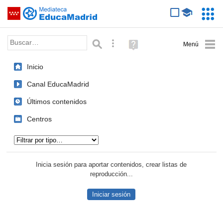
Mediateca de EducaMadrid
Saltar navegación
Servic
Educa
Palabra o frase:
Búsqueda avanzada
Ayuda
(en
ventana
Inicio
nueva)
Canal EducaMadrid
Últimos contenidos
Centros
Tipo de contenido:
Inicia sesión para aportar contenidos, crear listas de
reproducción...
Iniciar sesión