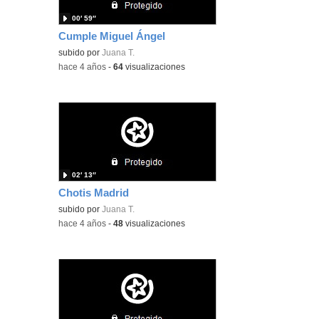
00′ 59″
Cumple Miguel Ángel
subido por
Juana T.
-
hace 4 años
-
64
visualizaciones
02′ 13″
Chotis Madrid
subido por
Juana T.
-
hace 4 años
-
48
visualizaciones