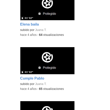
01′ 02″
Elena baila
subido por
Juana T.
-
hace 4 años
-
64
visualizaciones
01′ 02″
Cumple Pablo
subido por
Juana T.
-
hace 4 años
-
65
visualizaciones