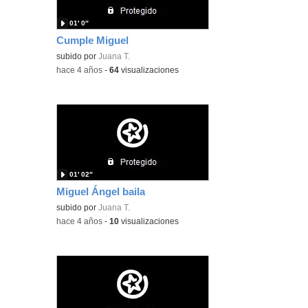
01′ 0″
Cumple Miguel
subido por
Juana T.
-
hace 4 años
-
64
visualizaciones
01′ 02″
Miguel Ángel baila
subido por
Juana T.
-
hace 4 años
-
10
visualizaciones