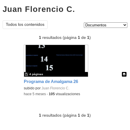
Juan Florencio C.
documentos
Tipo de contenido:
Todos los contenidos
1
resultados (página
1
de
1
)
4 páginas
Programa de Amalgama 26
Contenido educativo.
subido por
Juan Florencio C.
-
hace 5 meses
-
105
visualizaciones
1
resultados (página
1
de
1
)