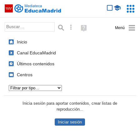
Mediateca de EducaMadrid
Saltar navegación
Servic
Educa
Palabra o frase:
Búsqueda avanzada
Ayuda
(en
ventana
Inicio
nueva)
Canal EducaMadrid
Últimos contenidos
Centros
Tipo de contenido:
Inicia sesión para aportar contenidos, crear listas de
reproducción...
Iniciar sesión