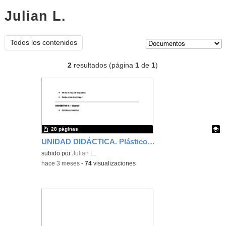
Julian L.
documentos
Tipo de contenido:
Todos los contenidos
2
resultados (página
1
de
1
)
28 páginas
UNIDAD DIDÁCTICA. Plásticos, Nuevos Materiales y Sostenibilidad
Contenido educativo.
subido por
Julian L.
-
hace 3 meses
-
74
visualizaciones