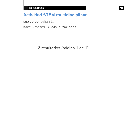
18 páginas
Actividad STEM multidisciplinar
Contenido educativo.
subido por
Julian L.
-
hace 5 meses
-
73
visualizaciones
2
resultados (página
1
de
1
)