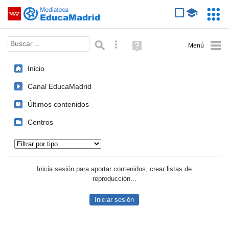
Mediateca de EducaMadrid
Saltar navegación
Servic
Educa
Palabra o frase:
Búsqueda avanzada
Ayuda
(en
ventana
Inicio
nueva)
Canal EducaMadrid
Últimos contenidos
Centros
Tipo de contenido:
Inicia sesión para aportar contenidos, crear listas de
reproducción...
Iniciar sesión