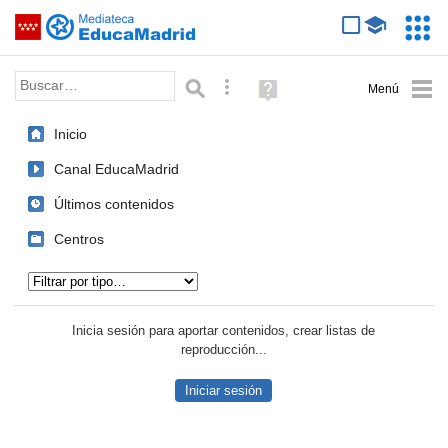
Mediateca de EducaMadrid
Saltar navegación
Servic
Educa
Palabra o frase:
Búsqueda avanzada
Ayuda
(en
ventana
Inicio
nueva)
Canal EducaMadrid
Últimos contenidos
Centros
Tipo de contenido:
Inicia sesión para aportar contenidos, crear listas de
reproducción...
Iniciar sesión