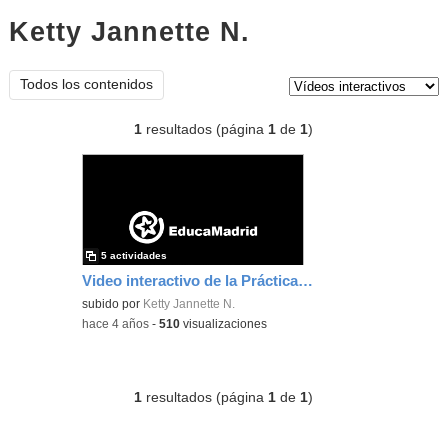
Ketty Jannette N.
vídeos
interactivos
Tipo de contenido:
Todos los contenidos
1
resultados (página
1
de
1
)
5 actividades
Video interactivo de la Práctica Educamadrid
subido por
Ketty Jannette N.
-
hace 4 años
-
510
visualizaciones
1
resultados (página
1
de
1
)