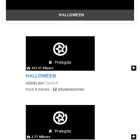
HALLOWEEN
331.07 KBytes
HALLOWEEN
Contenido educativo.
subido por
Laura A.
-
hace 9 meses
-
12
visualizaciones
2.77 MBytes