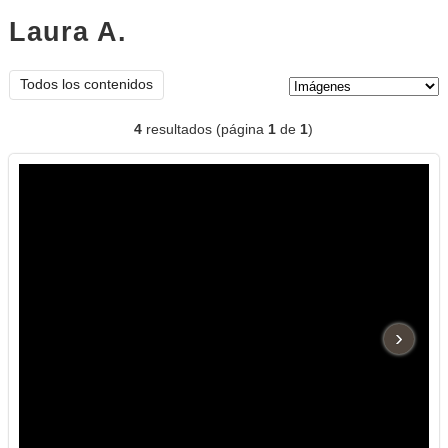
Laura A.
imágenes
Tipo de contenido:
Todos los contenidos
4
resultados (página
1
de
1
)
›