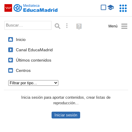
Mediateca de EducaMadrid
Saltar navegación
Servic
Educa
Palabra o frase:
Búsqueda avanzada
Ayuda
(en
ventana
Inicio
nueva)
Canal EducaMadrid
Últimos contenidos
Centros
Tipo de contenido:
Inicia sesión para aportar contenidos, crear listas de
reproducción...
Iniciar sesión