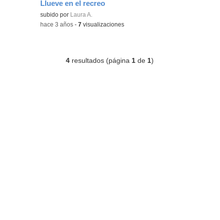
Llueve en el recreo
Contenido educativo.
subido por
Laura A.
-
hace 3 años
-
7
visualizaciones
4
resultados (página
1
de
1
)