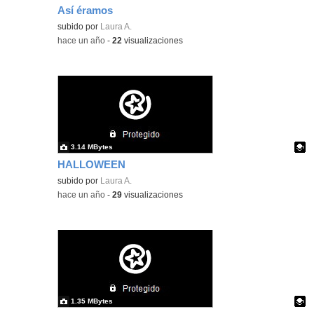
Así éramos
Contenido educativo.
subido por
Laura A.
-
hace un año
-
22
visualizaciones
3.14 MBytes
HALLOWEEN
Contenido educativo.
subido por
Laura A.
-
hace un año
-
29
visualizaciones
1.35 MBytes