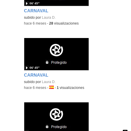
06′ 45″
CARNAVAL
subido por
Laura D.
-
hace 6 meses
-
28
visualizaciones
06′ 45″
CARNAVAL
subido por
Laura D.
-
hace 6 meses
-
Idioma:
-
1
visualizaciones