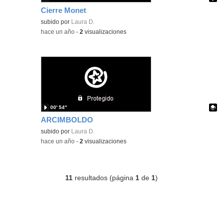
Cierre Monet
Contenido educativo.
subido por
Laura D.
-
hace un año
-
2
visualizaciones
00′ 54″
ARCIMBOLDO
Contenido educativo.
subido por
Laura D.
-
hace un año
-
2
visualizaciones
11
resultados (página
1
de
1
)