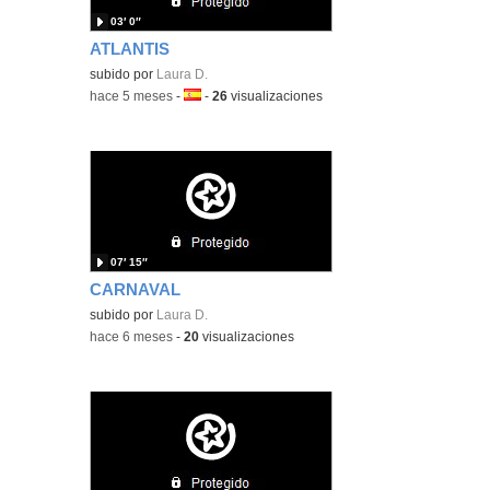
03′ 0″
ATLANTIS
subido por
Laura D.
-
hace 5 meses
-
Idioma:
-
26
visualizaciones
07′ 15″
CARNAVAL
subido por
Laura D.
-
hace 6 meses
-
20
visualizaciones