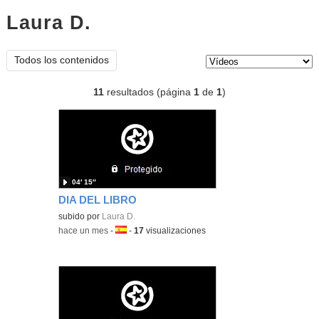
Laura D.
vídeos
Tipo de contenido:
Todos los contenidos
11
resultados (página
1
de
1
)
04′ 15″
DIA DEL LIBRO
subido por
Laura D.
-
hace un mes
-
Idioma:
-
17
visualizaciones