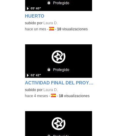
05′ 40″
HUERTO
subido por
Laura D.
-
hace un mes
-
Idioma:
-
10
visualizaciones
02′ 42″
ACTIVIDAD FINAL DEL PROYECTO
subido por
Laura D.
-
hace 4 meses
-
Idioma:
-
18
visualizaciones