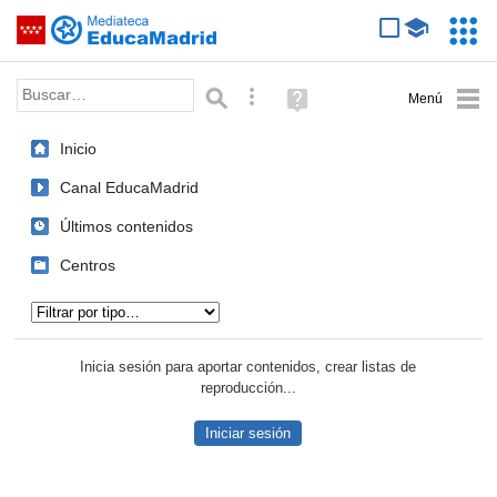
Mediateca de EducaMadrid
Saltar navegación
Servic
Educa
Palabra o frase:
Búsqueda avanzada
Ayuda
(en
ventana
Inicio
nueva)
Canal EducaMadrid
Últimos contenidos
Centros
Tipo de contenido:
Inicia sesión para aportar contenidos, crear listas de
reproducción...
Iniciar sesión