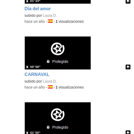
01′ 33″
Día del amor
Contenido educativo.
subido por
Laura D.
-
hace un año
-
Idioma:
-
1
visualizaciones
00′ 58″
CARNAVAL
Contenido educativo.
subido por
Laura D.
-
hace un año
-
Idioma:
-
1
visualizaciones
01′ 50″