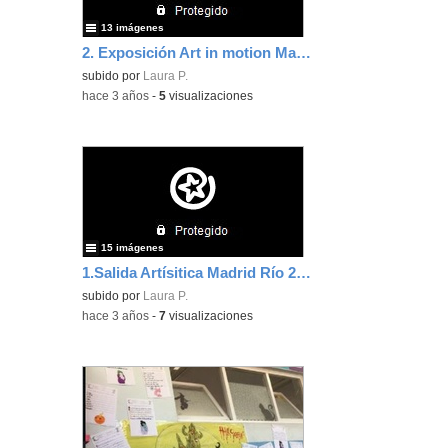
13 imágenes
2. Exposición Art in motion Madrid Río
subido por
Laura P.
-
hace 3 años
-
5
visualizaciones
15 imágenes
1.Salida Artísitica Madrid Río 22 septiembre
subido por
Laura P.
-
hace 3 años
-
7
visualizaciones