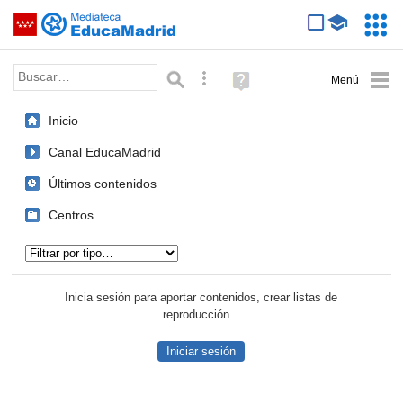
Mediateca de EducaMadrid
Saltar navegación
Servic
Educa
Palabra o frase:
Búsqueda avanzada
Ayuda
(en
ventana
Inicio
nueva)
Canal EducaMadrid
Últimos contenidos
Centros
Tipo de contenido:
Inicia sesión para aportar contenidos, crear listas de
reproducción...
Iniciar sesión