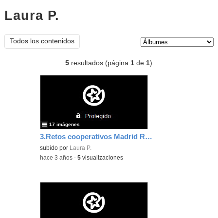
Laura P.
Álbumes
Tipo de contenido:
Todos los contenidos
5
resultados (página
1
de
1
)
17 imágenes
3.Retos cooperativos Madrid Río 22 septiembre
subido por
Laura P.
-
hace 3 años
-
5
visualizaciones