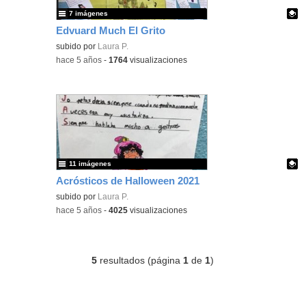
7 imágenes
Edvuard Much El Grito
Contenido educativo.
subido por
Laura P.
-
hace 5 años
-
1764
visualizaciones
11 imágenes
Acrósticos de Halloween 2021
Contenido educativo.
subido por
Laura P.
-
hace 5 años
-
4025
visualizaciones
5
resultados (página
1
de
1
)