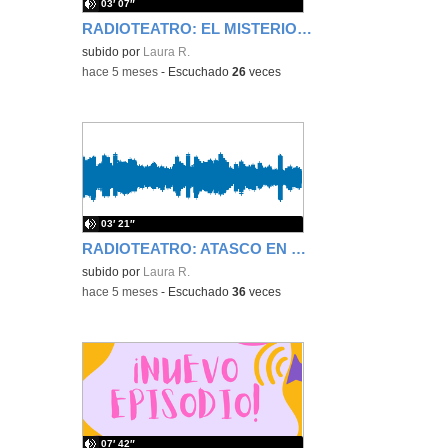
03′ 07″
RADIOTEATRO: EL MISTERIO DE LA MOCHILA SALTARINA
subido por
Laura R.
-
hace 5 meses
-
Escuchado
26
veces
03′ 21″
RADIOTEATRO: ATASCO EN EL HORMIGUERO
subido por
Laura R.
-
hace 5 meses
-
Escuchado
36
veces
07′ 42″