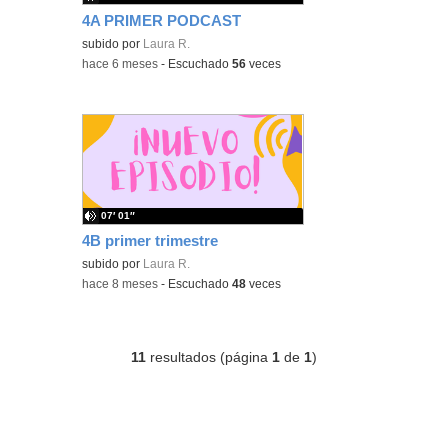
4A PRIMER PODCAST
subido por
Laura R.
-
hace 6 meses
-
Escuchado
56
veces
07′ 01″
4B primer trimestre
subido por
Laura R.
-
hace 8 meses
-
Escuchado
48
veces
11
resultados (página
1
de
1
)