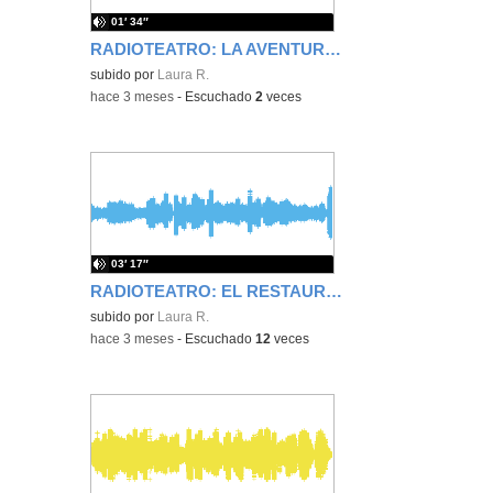
01′ 34″
RADIOTEATRO: LA AVENTURA BAJO EL MAR
subido por
Laura R.
-
hace 3 meses
-
Escuchado
2
veces
03′ 17″
RADIOTEATRO: EL RESTAURANTE DE LOS MONSTRUOS
subido por
Laura R.
-
hace 3 meses
-
Escuchado
12
veces