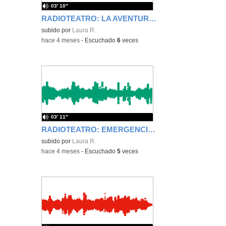
03′ 10″
RADIOTEATRO: LA AVENTURA EN EL RELOJ DEL TIEMPO
subido por
Laura R.
-
hace 4 meses
-
Escuchado
6
veces
03′ 11″
RADIOTEATRO: EMERGENCIA EN LA ESTACIÓN ESPACIAL GALLETA
subido por
Laura R.
-
hace 4 meses
-
Escuchado
5
veces