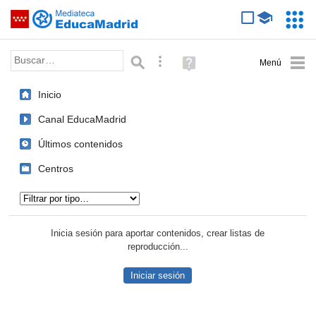
Mediateca de EducaMadrid
Saltar navegación
Servic
Educa
Palabra o frase:
Búsqueda avanzada
Ayuda
(en
ventana
Inicio
nueva)
Canal EducaMadrid
Últimos contenidos
Centros
Tipo de contenido:
Inicia sesión para aportar contenidos, crear listas de
reproducción...
Iniciar sesión