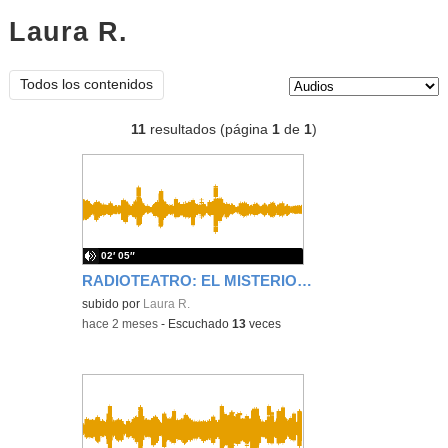
Laura R.
audios
Tipo de contenido:
Todos los contenidos
11
resultados (página
1
de
1
)
02′ 05″
RADIOTEATRO: EL MISTERIO DEL AULA DEL FUTURO
subido por
Laura R.
-
hace 2 meses
-
Escuchado
13
veces