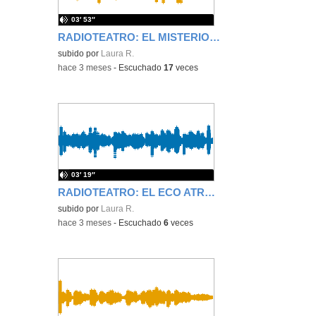
03′ 53″
RADIOTEATRO: EL MISTERIO DEL CALCETÍN DESPAREJADO
subido por
Laura R.
-
hace 3 meses
-
Escuchado
17
veces
03′ 19″
RADIOTEATRO: EL ECO ATRAPADO EN EL DESVÁN
subido por
Laura R.
-
hace 3 meses
-
Escuchado
6
veces