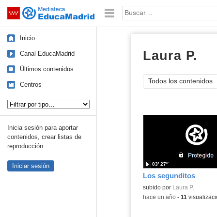
Mediateca de EducaMadrid
Saltar navegación
Palabra o frase:
Inicio
Laura P.
víd
Canal EducaMadrid
Últimos contenidos
Todos los contenidos
Centros
Tipo de contenido:
Inicia sesión para aportar
contenidos, crear listas de
reproducción...
03′ 27″
Iniciar sesión
Los segunditos
Contenido educativo.
subido por
Laura P.
-
hace un año
-
11
visualizac