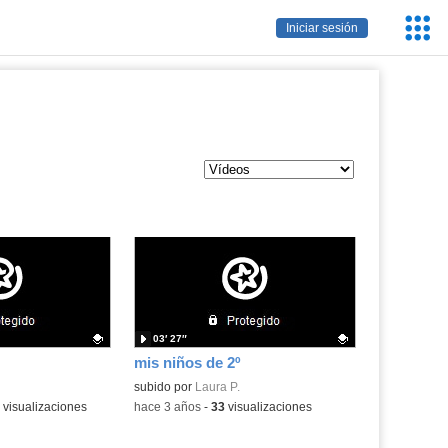
Servic
Iniciar sesión
Educa
03′ 27″
mis niños de 2º
.
Contenido educativo.
subido por
Laura P.
a:
visualizaciones
-
hace 3 años
-
33
visualizaciones