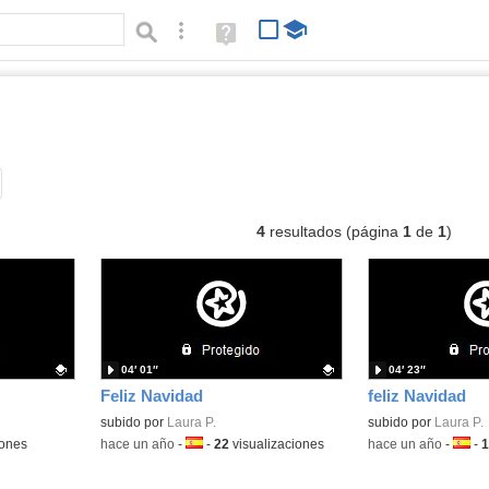
Búsqueda avanzada
Ayuda
(en
ventana
nueva)
eos
Tipo de contenido:
4
resultados (página
1
de
1
)
04′ 01″
04′ 23″
Feliz Navidad
feliz Navidad
Contenido educativo.
subido por
Laura P.
Contenido educativo
subido por
Laura P.
iones
-
hace un año
-
Idioma:
-
22
visualizaciones
-
hace un año
-
Idiom
-
1