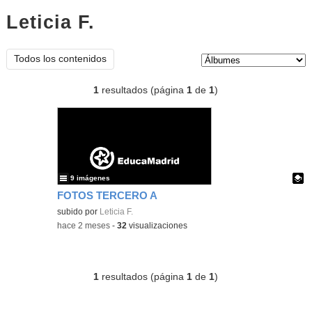
Leticia F.
Álbumes
Tipo de contenido:
Todos los contenidos
1
resultados (página
1
de
1
)
9 imágenes
FOTOS TERCERO A
Contenido educativo.
subido por
Leticia F.
-
hace 2 meses
-
32
visualizaciones
1
resultados (página
1
de
1
)