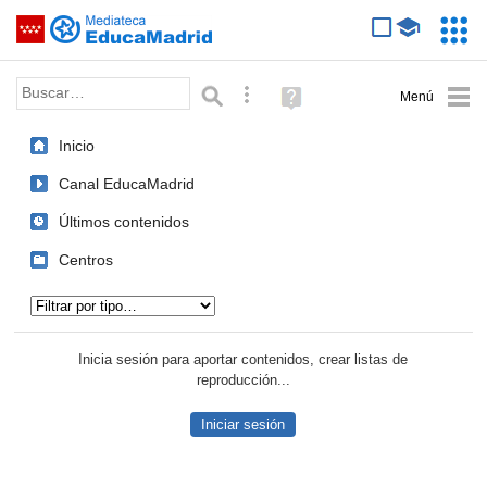
Mediateca de EducaMadrid
Saltar navegación
Servic
Educa
Palabra o frase:
Búsqueda avanzada
Ayuda
(en
ventana
Inicio
nueva)
Canal EducaMadrid
Últimos contenidos
Centros
Tipo de contenido:
Inicia sesión para aportar contenidos, crear listas de
reproducción...
Iniciar sesión