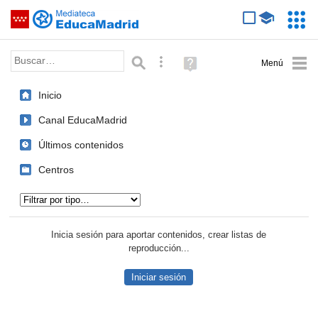
Mediateca de EducaMadrid
Saltar navegación
Servic
Educa
Palabra o frase:
Búsqueda avanzada
Ayuda
(en
ventana
Inicio
nueva)
Canal EducaMadrid
Últimos contenidos
Centros
Tipo de contenido:
Inicia sesión para aportar contenidos, crear listas de
reproducción...
Iniciar sesión