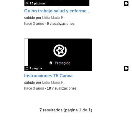
15 páginas
Guión trabajo salud y enfermedad
Contenido educativo.
subido por
Lidia María R.
-
hace 3 años
-
6
visualizaciones
1 página
Instrucciones T5 Canva
Contenido educativo.
subido por
Lidia María R.
-
hace 3 años
-
18
visualizaciones
7
resultados (página
1
de
1
)