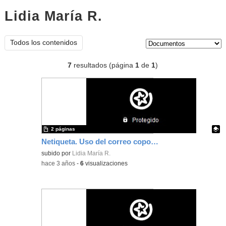
Lidia María R.
documentos
Tipo de contenido:
Todos los contenidos
7
resultados (página
1
de
1
)
2 páginas
Netiqueta. Uso del correo coporativo
Contenido educativo.
subido por
Lidia María R.
-
hace 3 años
-
6
visualizaciones