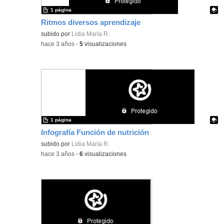
1 página
Ritmos diversos aprendizaje
Contenido educativo.
subido por
Lidia María R.
-
hace 3 años
-
5
visualizaciones
1 página
Infografía Función de nutrición
Contenido educativo.
subido por
Lidia María R.
-
hace 3 años
-
6
visualizaciones