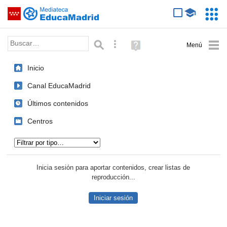
Mediateca de EducaMadrid
Saltar navegación
Servic
Educa
Palabra o frase:
Búsqueda avanzada
Ayuda
(en
ventana
Inicio
nueva)
Canal EducaMadrid
Últimos contenidos
Centros
Tipo de contenido:
Inicia sesión para aportar contenidos, crear listas de
reproducción...
Iniciar sesión