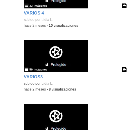
33 imágenes
VARIOS 4
Contenido educativo.
subido por
Lidia L.
-
hace 2 meses
-
10
visualizaciones
50 imágenes
VARIOS3
Contenido educativo.
subido por
Lidia L.
-
hace 2 meses
-
8
visualizaciones