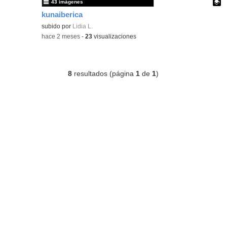
43 imágenes
kunaiberica
Contenido educativo.
subido por
Lidia L.
-
hace 2 meses
-
23
visualizaciones
8
resultados (página
1
de
1
)