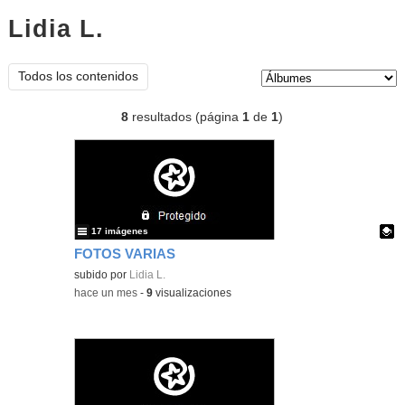
Lidia L.
Álbumes
Tipo de contenido:
Todos los contenidos
8
resultados (página
1
de
1
)
17 imágenes
FOTOS VARIAS
Contenido educativo.
subido por
Lidia L.
-
hace un mes
-
9
visualizaciones