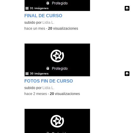
31 imágenes
FINAL DE CURSO
Contenido educativo.
subido por
Lidia L.
-
hace un mes
-
20
visualizaciones
30 imágenes
FOTOS FIN DE CURSO
Contenido educativo.
subido por
Lidia L.
-
hace 2 meses
-
20
visualizaciones