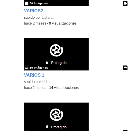
50 imágenes
VARIOS2
Contenido educativo.
subido por
Lidia L.
-
hace 2 meses
-
9
visualizaciones
50 imágenes
VARIOS 1
Contenido educativo.
subido por
Lidia L.
-
hace 2 meses
-
14
visualizaciones