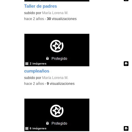
Taller de padres
Contenido educativo.
subido por
María Lorena M.
-
hace 2 años
-
30
visualizaciones
2 imágenes
cumpleaños
Contenido educativo.
subido por
María Lorena M.
-
hace 2 años
-
9
visualizaciones
6 imágenes