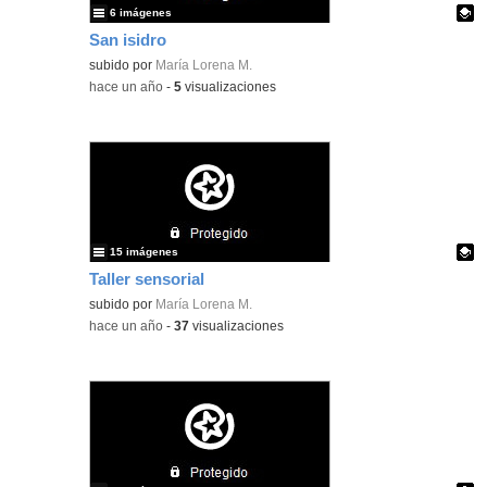
6 imágenes
San isidro
Contenido educativo.
subido por
María Lorena M.
-
hace un año
-
5
visualizaciones
15 imágenes
Taller sensorial
Contenido educativo.
subido por
María Lorena M.
-
hace un año
-
37
visualizaciones