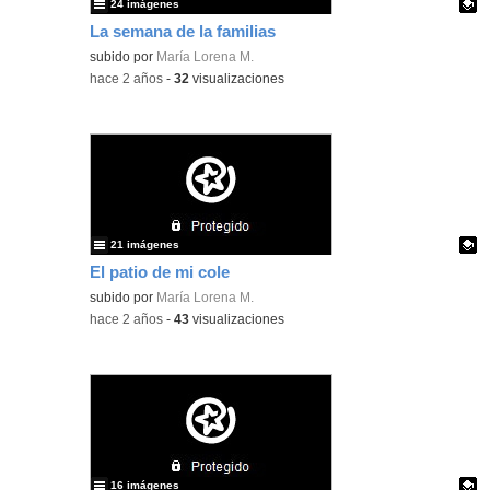
24 imágenes
La semana de la familias
Contenido educativo.
subido por
María Lorena M.
-
hace 2 años
-
32
visualizaciones
21 imágenes
El patio de mi cole
Contenido educativo.
subido por
María Lorena M.
-
hace 2 años
-
43
visualizaciones
16 imágenes