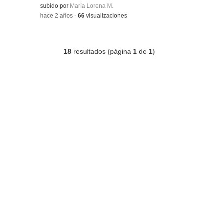
Contenido educativo.
subido por
María Lorena M.
-
hace 2 años
-
66
visualizaciones
18
resultados (página
1
de
1
)