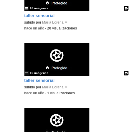
16 imágenes
taller sensorial
Contenido educativo.
subido por
María Lorena M.
-
hace un año
-
20
visualizaciones
16 imágenes
taller sensorial
Contenido educativo.
subido por
María Lorena M.
-
hace un año
-
1
visualizaciones