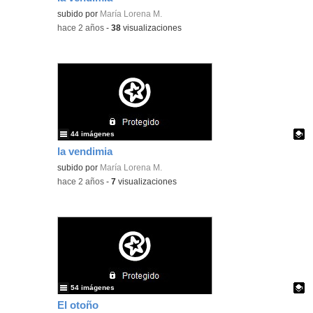
Contenido educativo.
subido por
María Lorena M.
-
hace 2 años
-
38
visualizaciones
44 imágenes
la vendimia
Contenido educativo.
subido por
María Lorena M.
-
hace 2 años
-
7
visualizaciones
54 imágenes
El otoño