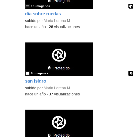
15 imágenes
día sobre ruedas
Contenido educativo.
subido por
María Lorena M.
-
hace un año
-
28
visualizaciones
6 imágenes
san isidro
Contenido educativo.
subido por
María Lorena M.
-
hace un año
-
37
visualizaciones