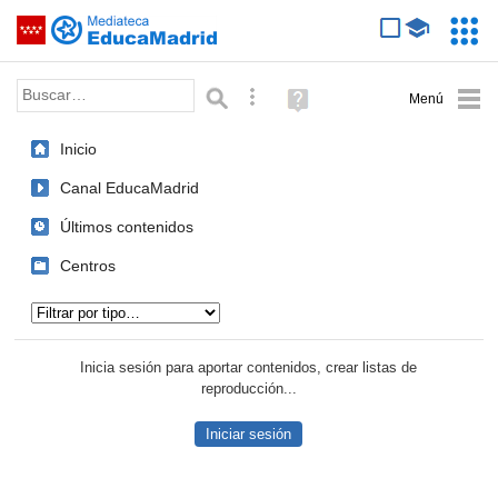
Mediateca de EducaMadrid
Saltar navegación
Servic
Educa
Palabra o frase:
Búsqueda avanzada
Ayuda
(en
ventana
Inicio
nueva)
Canal EducaMadrid
Últimos contenidos
Centros
Tipo de contenido:
Inicia sesión para aportar contenidos, crear listas de
reproducción...
Iniciar sesión