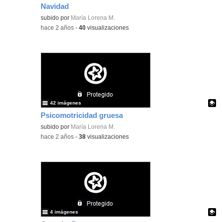
Navidad
Contenido educativo.
subido por
María Lorena M.
-
hace 2 años
-
40
visualizaciones
42 imágenes
Psicomotricidad gruesa
Contenido educativo.
subido por
María Lorena M.
-
hace 2 años
-
38
visualizaciones
4 imágenes