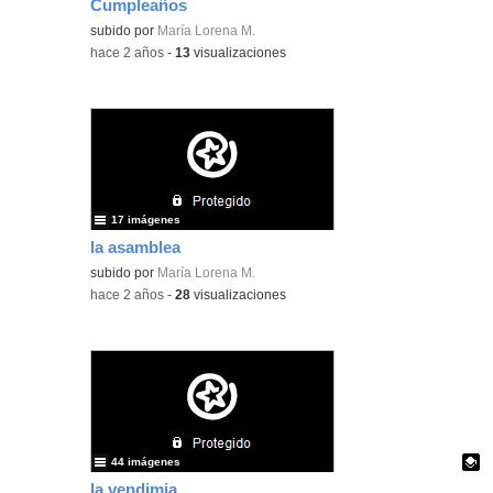
Cumpleaños
Contenido educativo.
subido por
María Lorena M.
-
hace 2 años
-
13
visualizaciones
17 imágenes
la asamblea
subido por
María Lorena M.
-
hace 2 años
-
28
visualizaciones
44 imágenes
la vendimia