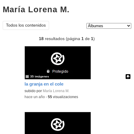
María Lorena M.
Álbumes
Tipo de contenido:
Todos los contenidos
18
resultados (página
1
de
1
)
35 imágenes
la granja en el cole
Contenido educativo.
subido por
María Lorena M.
-
hace un año
-
55
visualizaciones