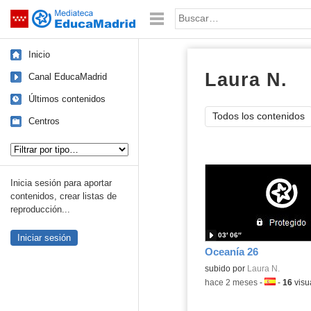
Mediateca de EducaMadrid
Saltar navegación
Palabra o frase:
Inicio
Laura N.
ví
Canal EducaMadrid
Últimos contenidos
Todos los contenidos
Centros
Tipo de contenido:
Inicia sesión para aportar
contenidos, crear listas de
reproducción...
03′ 06″
Iniciar sesión
Oceanía 26
Contenido educativo.
subido por
Laura N.
-
hace 2 meses
-
Idioma:
-
16
visu