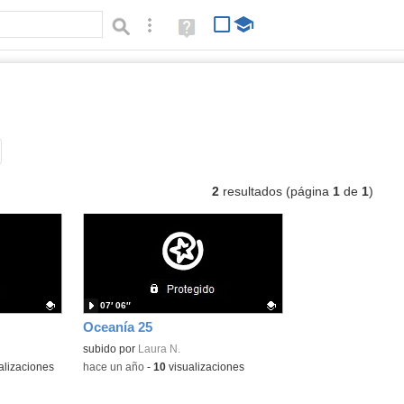
Búsqueda avanzada
Ayuda
(en
ventana
nueva)
deos
Tipo de contenido:
2
resultados (página
1
de
1
)
07′ 06″
Oceanía 25
Contenido educativo.
subido por
Laura N.
alizaciones
-
hace un año
-
10
visualizaciones