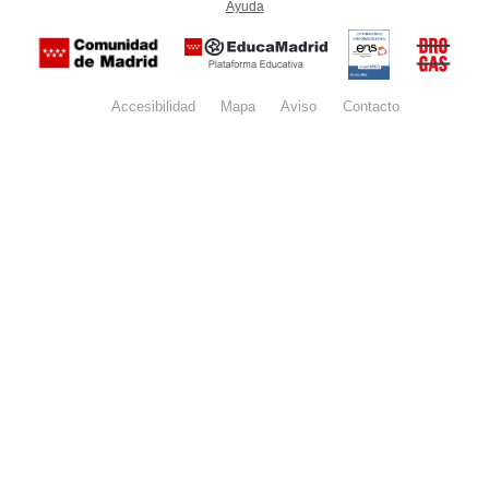
Ayuda
(en ventana nueva)
Certificación
Buzón
de
anónim
conformidad
del Pla
con el
Regiona
Esquema
contra l
Nacional de
Accesibilidad
Mapa
web
Aviso
legal
Contacto
Drogas 
Seguridad
la
(categoría
Comunid
MEDIA). El
de Madr
documento
se abrirá en
ventana
nueva.