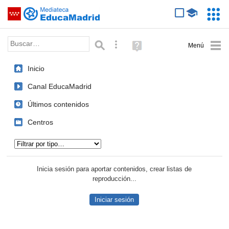
Mediateca de EducaMadrid
Saltar navegación
Servic
Educa
Palabra o frase:
Búsqueda avanzada
Ayuda
(en
ventana
Inicio
nueva)
Canal EducaMadrid
Últimos contenidos
Centros
Tipo de contenido:
Inicia sesión para aportar contenidos, crear listas de
reproducción...
Iniciar sesión