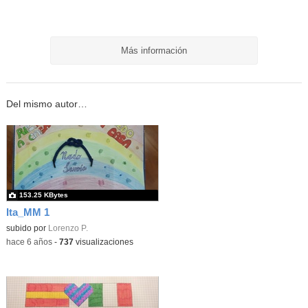
Más información
Del mismo autor…
153.25 KBytes
Ita_MM 1
subido por
Lorenzo P.
-
hace 6 años
-
737
visualizaciones