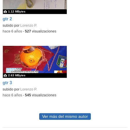
1.12 MBytes
gtr 2
subido por
Lorenzo P.
-
hace 6 años
-
527
visualizaciones
2.63 MBytes
gtr 3
subido por
Lorenzo P.
-
hace 6 años
-
545
visualizaciones
Ver más del mismo autor