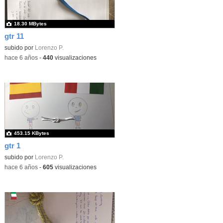
18.30 MBytes
gtr 11
subido por
Lorenzo P.
-
hace 6 años
-
440
visualizaciones
453.15 KBytes
gtr 1
subido por
Lorenzo P.
-
hace 6 años
-
605
visualizaciones