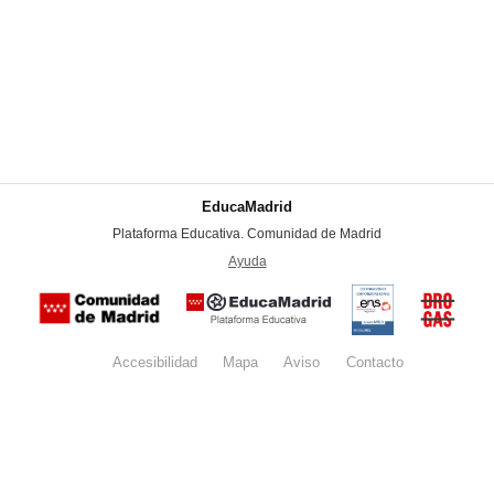
EducaMadrid
-
Plataforma Educativa. Comunidad de Madrid
-
Ayuda
(en ventana nueva)
Certificación
Buzón
de
anónim
conformidad
del Pla
con el
Regiona
Esquema
contra l
Nacional de
Accesibilidad
Mapa
web
Aviso
legal
Contacto
Drogas 
Seguridad
la
(categoría
Comunid
MEDIA). El
de Madr
documento
se abrirá en
ventana
nueva.