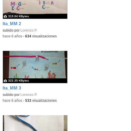
319.04 KBytes
Ita_MM 2
subido por
Lorenzo P.
-
hace 6 años
-
634
visualizaciones
322.35 KBytes
Ita_MM 3
subido por
Lorenzo P.
-
hace 6 años
-
533
visualizaciones