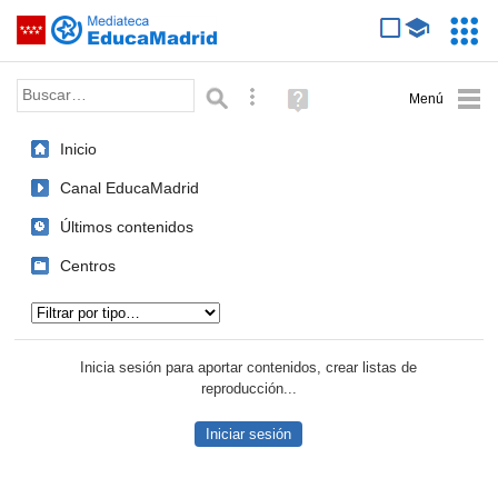
Mediateca de EducaMadrid
Saltar navegación
Servic
Educa
Palabra o frase:
Búsqueda avanzada
Ayuda
(en
ventana
Inicio
nueva)
Canal EducaMadrid
Últimos contenidos
Centros
Tipo de contenido:
Inicia sesión para aportar contenidos, crear listas de
reproducción...
Iniciar sesión