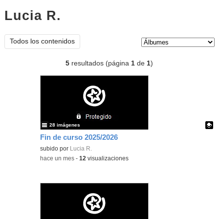
Lucia R.
Álbumes
Tipo de contenido:
Todos los contenidos
5
resultados (página
1
de
1
)
28 imágenes
Fin de curso 2025/2026
Contenido educativo.
subido por
Lucia R.
-
hace un mes
-
12
visualizaciones