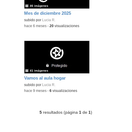
46 imágenes
Mes de diciembre 2025
subido por
Lucia R.
-
hace 6 meses
-
20
visualizaciones
41 imágenes
Vamos al aula hogar
subido por
Lucia R.
-
hace 9 meses
-
6
visualizaciones
5
resultados (página
1
de
1
)