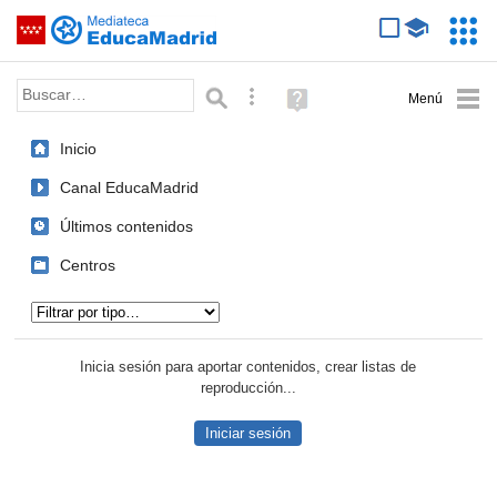
Mediateca de EducaMadrid
Saltar navegación
Servic
Educa
Palabra o frase:
Búsqueda avanzada
Ayuda
(en
ventana
Inicio
nueva)
Canal EducaMadrid
Últimos contenidos
Centros
Tipo de contenido:
Inicia sesión para aportar contenidos, crear listas de
reproducción...
Iniciar sesión