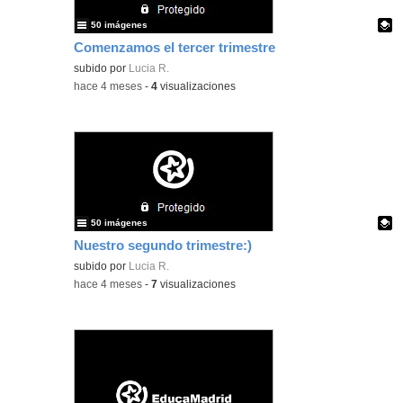
50 imágenes
Comenzamos el tercer trimestre
Contenido educativo.
subido por
Lucia R.
-
hace 4 meses
-
4
visualizaciones
50 imágenes
Nuestro segundo trimestre:)
Contenido educativo.
subido por
Lucia R.
-
hace 4 meses
-
7
visualizaciones