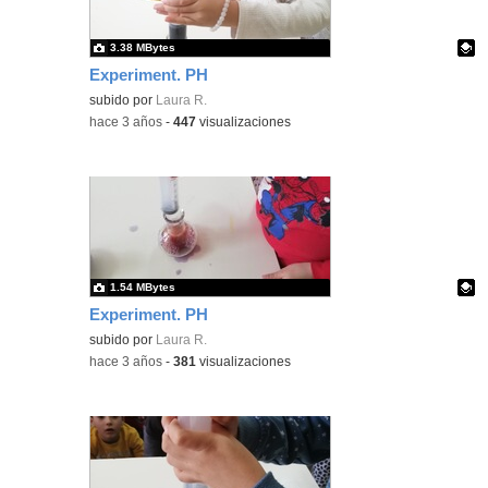
3.38 MBytes
Experiment. PH
Contenido educativo.
subido por
Laura R.
-
hace 3 años
-
447
visualizaciones
1.54 MBytes
Experiment. PH
Contenido educativo.
subido por
Laura R.
-
hace 3 años
-
381
visualizaciones