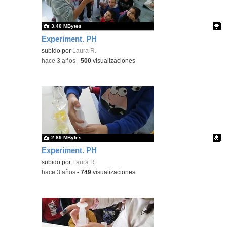
3.40 MBytes
Experiment. PH
Contenido educativo.
subido por
Laura R.
-
hace 3 años
-
500
visualizaciones
2.89 MBytes
Experiment. PH
Contenido educativo.
subido por
Laura R.
-
hace 3 años
-
749
visualizaciones