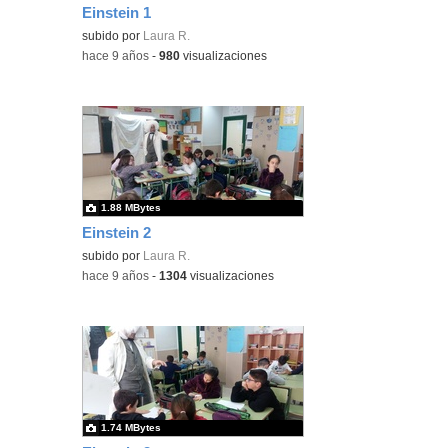
Einstein 1
subido por
Laura R.
-
hace 9 años
-
980
visualizaciones
1.88 MBytes
Einstein 2
subido por
Laura R.
-
hace 9 años
-
1304
visualizaciones
1.74 MBytes