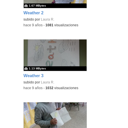
1.67 MBytes
Weather 2
subido por
Laura R.
-
hace 9 años
-
1081
visualizaciones
1.13 MBytes
Weather 3
subido por
Laura R.
-
hace 9 años
-
1032
visualizaciones