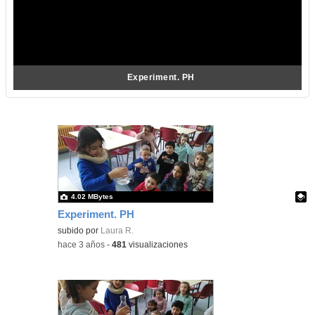
Experiment. PH
4.02 MBytes
Experiment. PH
Contenido educativo.
subido por
Laura R.
-
hace 3 años
-
481
visualizaciones