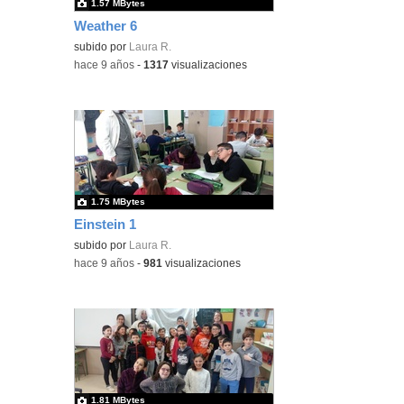
1.57 MBytes
Weather 6
subido por
Laura R.
-
hace 9 años
-
1317
visualizaciones
1.75 MBytes
Einstein 1
subido por
Laura R.
-
hace 9 años
-
981
visualizaciones
1.81 MBytes