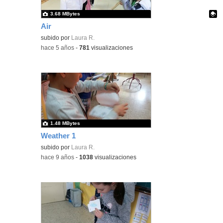
3.68 MBytes
Air
Contenido educativo.
subido por
Laura R.
-
hace 5 años
-
781
visualizaciones
1.48 MBytes
Weather 1
subido por
Laura R.
-
hace 9 años
-
1038
visualizaciones