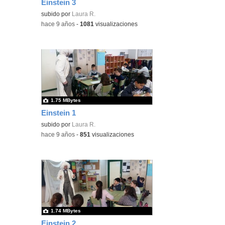
Einstein 3
subido por
Laura R.
-
hace 9 años
-
1081
visualizaciones
1.75 MBytes
Einstein 1
subido por
Laura R.
-
hace 9 años
-
851
visualizaciones
1.74 MBytes
Einstein 2