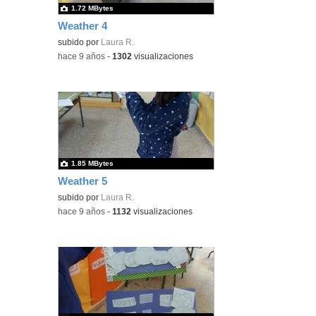
1.72 MBytes
Weather 4
subido por
Laura R.
-
hace 9 años
-
1302
visualizaciones
1.85 MBytes
Weather 5
subido por
Laura R.
-
hace 9 años
-
1132
visualizaciones