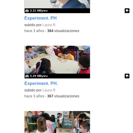
3.31 MBytes
Experiment. PH
Contenido educativo.
subido por
Laura R.
-
hace 3 años
-
384
visualizaciones
3.29 MBytes
Experiment. PH.
Contenido educativo.
subido por
Laura R.
-
hace 3 años
-
367
visualizaciones