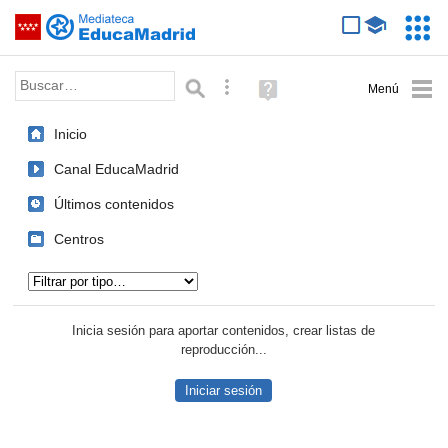
Mediateca de EducaMadrid
Saltar navegación
Servic
Educa
Palabra o frase:
Búsqueda avanzada
Ayuda
(en
ventana
Inicio
nueva)
Canal EducaMadrid
Últimos contenidos
Centros
Tipo de contenido:
Inicia sesión para aportar contenidos, crear listas de
reproducción...
Iniciar sesión