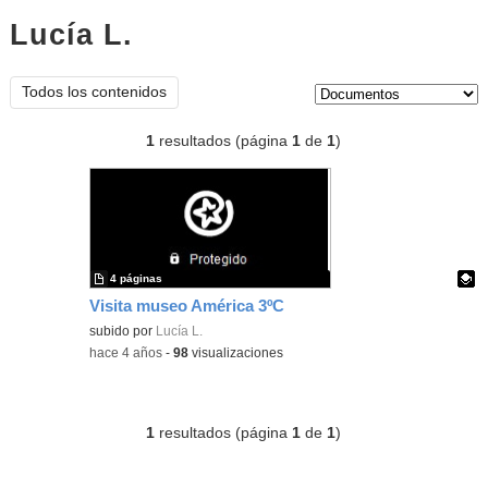
Lucía L.
documentos
Tipo de contenido:
Todos los contenidos
1
resultados (página
1
de
1
)
4 páginas
Visita museo América 3ºC
Contenido educativo.
subido por
Lucía L.
-
hace 4 años
-
98
visualizaciones
1
resultados (página
1
de
1
)