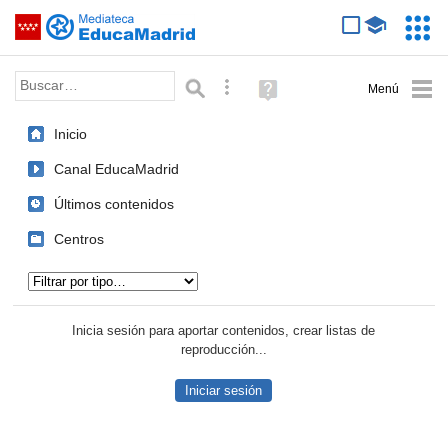
Mediateca de EducaMadrid
Saltar navegación
Servic
Educa
Palabra o frase:
Búsqueda avanzada
Ayuda
(en
ventana
Inicio
nueva)
Canal EducaMadrid
Últimos contenidos
Centros
Tipo de contenido:
Inicia sesión para aportar contenidos, crear listas de
reproducción...
Iniciar sesión