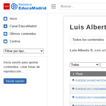
Mediateca de EducaMadrid
Saltar navegación
Palabra o frase:
Inicio
Luis Alber
Canal EducaMadrid
Últimos contenidos
Todos los contenidos
Centros
Tipo de contenido:
Luis Alberto S.
está ac
Inicia sesión para aportar
Sus archivos
:
contenidos, crear listas de
reproducción...
Título
EVIDENCIA INNOVACIÓ
Iniciar sesión
EVIDENCIAS FUNDAMENTAL
EVIDENCIAS FUNDAMEN