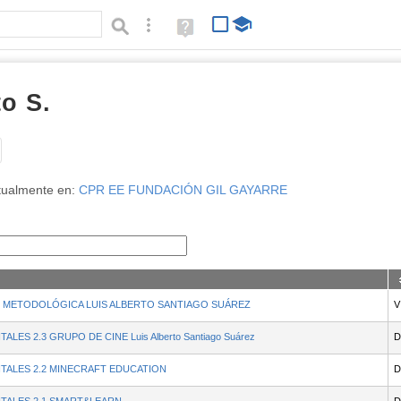
Búsqueda avanzada
Ayuda
(en
ventana
nueva)
to S.
Tipo de contenido:
tualmente en:
CPR EE FUNDACIÓN GIL GAYARRE
N METODOLÓGICA LUIS ALBERTO SANTIAGO SUÁREZ
V
ES 2.3 GRUPO DE CINE Luis Alberto Santiago Suárez
D
TALES 2.2 MINECRAFT EDUCATION
D