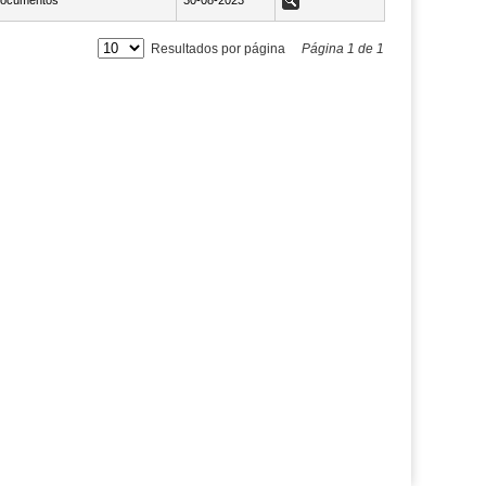
ocumentos
NaN30-08-2023
30-08-2023
Ver
Resultados por página
Página
1
de
1