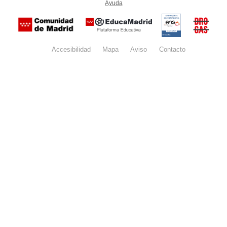
Ayuda
(en ventana nueva)
Certificación
Buzón
de
anónim
conformidad
del Pla
con el
Regiona
Esquema
contra l
Nacional de
Accesibilidad
Mapa
web
Aviso
legal
Contacto
Drogas 
Seguridad
la
(categoría
Comunid
MEDIA). El
de Madr
documento
se abrirá en
ventana
nueva.