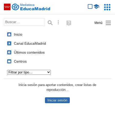
Mediateca de EducaMadrid
Saltar navegación
Servic
Educa
Palabra o frase:
Búsqueda avanzada
Ayuda
(en
ventana
Inicio
nueva)
Canal EducaMadrid
Últimos contenidos
Centros
Tipo de contenido:
Inicia sesión para aportar contenidos, crear listas de
reproducción...
Iniciar sesión