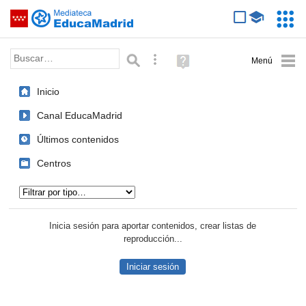
Mediateca de EducaMadrid
Saltar navegación
Servic
Educa
Palabra o frase:
Búsqueda avanzada
Ayuda
(en
ventana
Inicio
nueva)
Canal EducaMadrid
Últimos contenidos
Centros
Tipo de contenido:
Inicia sesión para aportar contenidos, crear listas de
reproducción...
Iniciar sesión