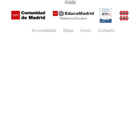
Ayuda
(en ventana nueva)
Certificación
Buzón
de
anónim
conformidad
del Pla
con el
Regiona
Esquema
contra l
Nacional de
Accesibilidad
Mapa
web
Aviso
legal
Contacto
Drogas 
Seguridad
la
(categoría
Comunid
MEDIA). El
de Madr
documento
se abrirá en
ventana
nueva.