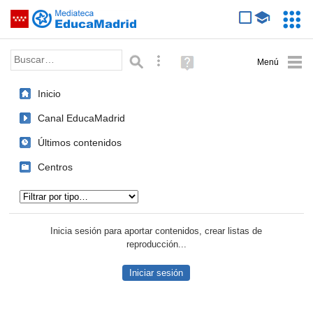
Mediateca de EducaMadrid
Saltar navegación
Servic
Educa
Palabra o frase:
Búsqueda avanzada
Ayuda
(en
ventana
Inicio
nueva)
Canal EducaMadrid
Últimos contenidos
Centros
Tipo de contenido:
Inicia sesión para aportar contenidos, crear listas de
reproducción...
Iniciar sesión