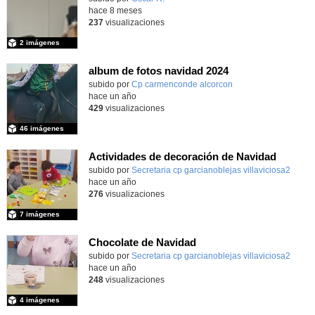
hace 8 meses
237
visualizaciones
2 imágenes
album de fotos navidad 2024
subido por
Cp carmenconde alcorcon
-
hace un año
429
visualizaciones
46 imágenes
Actividades de decoración de Navidad
Contenido educativo.
subido por
Secretaria cp garcianoblejas villaviciosa2
-
hace un año
276
visualizaciones
7 imágenes
Chocolate de Navidad
subido por
Secretaria cp garcianoblejas villaviciosa2
-
hace un año
248
visualizaciones
4 imágenes