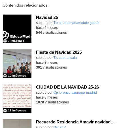
Contenidos relacionados:
Navidad 25
Contenido educativo.
subido por
Tic cp anamariamatute getafe
-
hace 6 meses
544
visualizaciones
7 imágenes
Fiesta de Navidad 2025
subido por
Tic cepa alcala
-
hace 8 meses
301
visualizaciones
10 imágenes
CIUDAD DE LA NAVIDAD 25-26
subido por
Cp lorenzoluzuriaga madrid
-
hace 8 meses
1078
visualizaciones
19 imágenes
Recuerdo Residencia Amavir navidad 25 6D
Contenido educativo.
subido por
Oscar R.
-