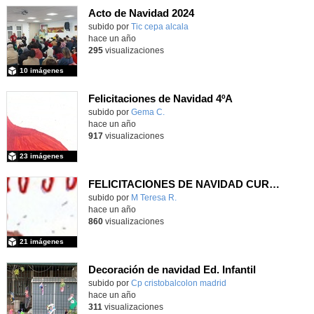
Acto de Navidad 2024
subido por
Tic cepa alcala
-
hace un año
295
visualizaciones
10 imágenes
Felicitaciones de Navidad 4ºA
subido por
Gema C.
-
hace un año
917
visualizaciones
23 imágenes
FELICITACIONES DE NAVIDAD CURSO 2024-25
subido por
M Teresa R.
-
hace un año
860
visualizaciones
21 imágenes
Decoración de navidad Ed. Infantil
Contenido educativo.
subido por
Cp cristobalcolon madrid
-
hace un año
311
visualizaciones