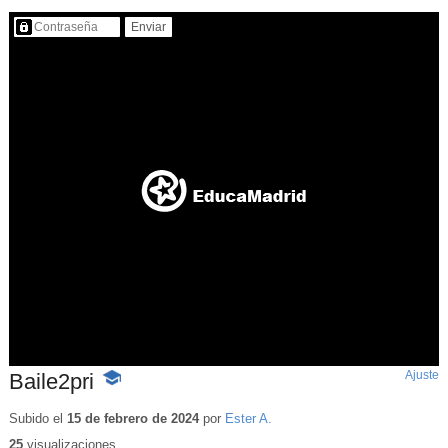
Contenido protegido…
Ajuste
d
Baile2pri
-
p
Contenido
educativo
Subido el
15 de febrero de 2024
por
Ester A.
25
visualizaciones