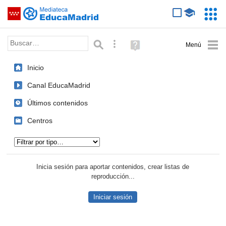
Mediateca de EducaMadrid
Saltar navegación
Servic
Educa
Palabra o frase:
Búsqueda avanzada
Ayuda
(en
ventana
Inicio
nueva)
Canal EducaMadrid
Últimos contenidos
Centros
Tipo de contenido:
Inicia sesión para aportar contenidos, crear listas de
reproducción...
Iniciar sesión