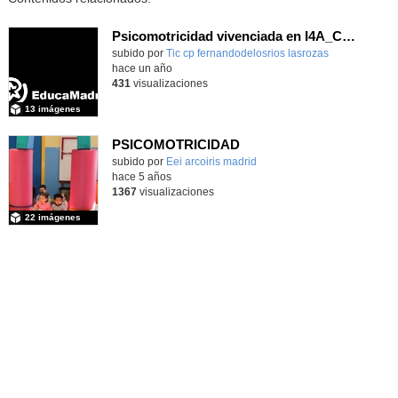
Psicomotricidad vivenciada en I4A_CEIP FDLR_Las Rozas
Contenido educativo.
subido por
Tic cp fernandodelosrios lasrozas
-
hace un año
431
visualizaciones
13 imágenes
PSICOMOTRICIDAD
Contenido educativo.
subido por
Eei arcoiris madrid
-
hace 5 años
1367
visualizaciones
22 imágenes