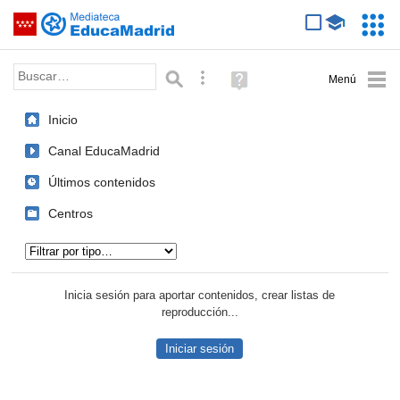
Mediateca de EducaMadrid
Saltar navegación
Servic
Educa
Palabra o frase:
Búsqueda avanzada
Ayuda
(en
ventana
Inicio
nueva)
Canal EducaMadrid
Últimos contenidos
Centros
Tipo de contenido:
Inicia sesión para aportar contenidos, crear listas de
reproducción...
Iniciar sesión