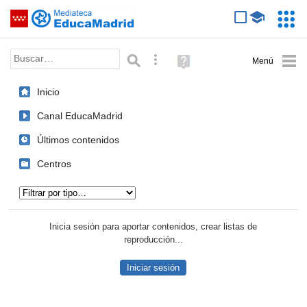
Mediateca de EducaMadrid
Saltar navegación
Servic
Educa
Palabra o frase:
Búsqueda avanzada
Ayuda
(en
ventana
Inicio
nueva)
Canal EducaMadrid
Últimos contenidos
Centros
Tipo de contenido:
Inicia sesión para aportar contenidos, crear listas de
reproducción...
Iniciar sesión