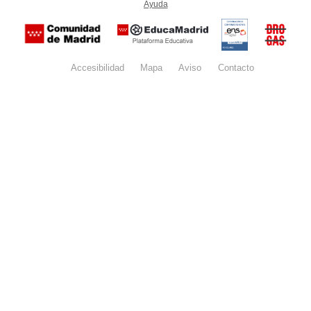
Ayuda
(en ventana nueva)
Certificación
Buzón
de
anónim
conformidad
del Pla
con el
Regiona
Esquema
contra l
Nacional de
Accesibilidad
Mapa
web
Aviso
legal
Contacto
Drogas 
Seguridad
la
(categoría
Comunid
MEDIA). El
de Madr
documento
se abrirá en
ventana
nueva.