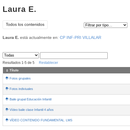
Laura E.
Tipo de contenido:
Todos los contenidos
Laura E.
está actualmente en:
CP INF-PRI VILLALAR
Sus archivos
:
Resultados
1
-
5
de
5
Restablecer
Título
Fotos grupales
Fotos indiviuales
Baile grupal Educación Infantil
Vídeo baile clase Infantil 4 años
VÍDEO CONTENIDO FUNDAMENTAL. LMS