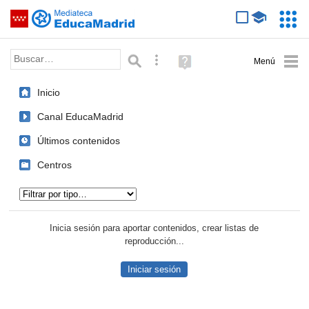
Mediateca de EducaMadrid
Saltar navegación
Servic
Educa
Palabra o frase:
Búsqueda avanzada
Ayuda
(en
ventana
Inicio
nueva)
Canal EducaMadrid
Últimos contenidos
Centros
Tipo de contenido:
Inicia sesión para aportar contenidos, crear listas de
reproducción...
Iniciar sesión