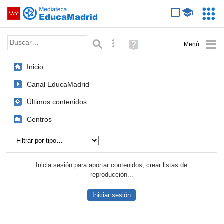
Mediateca de EducaMadrid
Saltar navegación
Servic
Educa
Palabra o frase:
Búsqueda avanzada
Ayuda
(en
ventana
Inicio
nueva)
Canal EducaMadrid
Últimos contenidos
Centros
Tipo de contenido:
Inicia sesión para aportar contenidos, crear listas de
reproducción...
Iniciar sesión