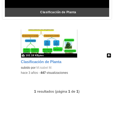
Clasificación de Planta
102.18 KBytes
Clasificación de Planta
Contenido educativo.
subido por
M.isabel M.
-
hace 3 años
-
447
visualizaciones
1
resultados (página
1
de
1
)