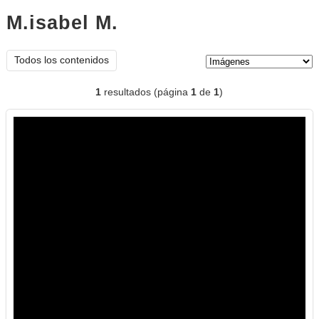
M.isabel M.
imágenes
Tipo de contenido:
Todos los contenidos
1
resultados (página
1
de
1
)