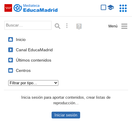
Mediateca de EducaMadrid
Saltar navegación
Servic
Educa
Palabra o frase:
Búsqueda avanzada
Ayuda
(en
ventana
Inicio
nueva)
Canal EducaMadrid
Últimos contenidos
Centros
Tipo de contenido:
Inicia sesión para aportar contenidos, crear listas de
reproducción...
Iniciar sesión