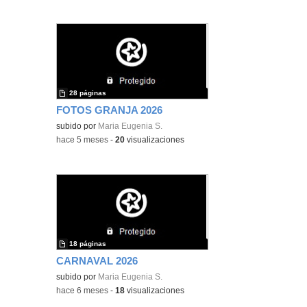
28 páginas
FOTOS GRANJA 2026
subido por
Maria Eugenia S.
-
hace 5 meses
-
20
visualizaciones
18 páginas
CARNAVAL 2026
subido por
Maria Eugenia S.
-
hace 6 meses
-
18
visualizaciones