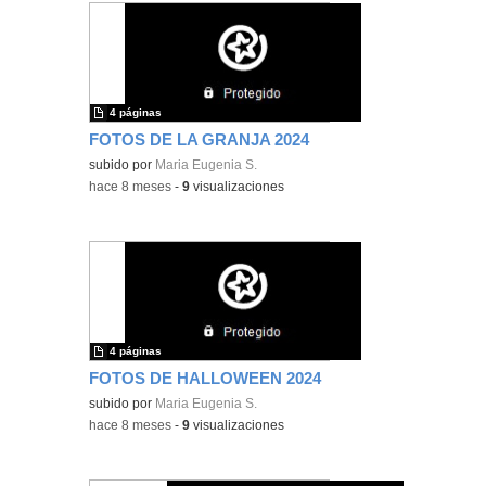
4 páginas
FOTOS DE LA GRANJA 2024
subido por
Maria Eugenia S.
-
hace 8 meses
-
9
visualizaciones
4 páginas
FOTOS DE HALLOWEEN 2024
subido por
Maria Eugenia S.
-
hace 8 meses
-
9
visualizaciones