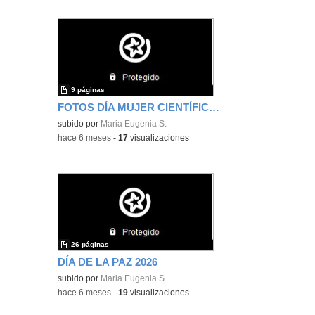
9 páginas
FOTOS DÍA MUJER CIENTÍFICA 11 FEBRERO
subido por
Maria Eugenia S.
-
hace 6 meses
-
17
visualizaciones
26 páginas
DÍA DE LA PAZ 2026
subido por
Maria Eugenia S.
-
hace 6 meses
-
19
visualizaciones