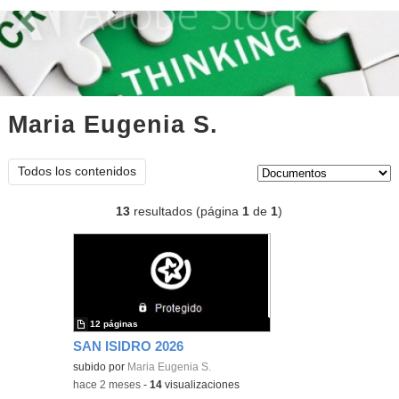
Maria Eugenia S.
documentos
Tipo de contenido:
Todos los contenidos
13
resultados (página
1
de
1
)
12 páginas
SAN ISIDRO 2026
subido por
Maria Eugenia S.
-
hace 2 meses
-
14
visualizaciones