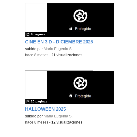
6 páginas
CINE EN 3 D - DICIEMBRE 2025
subido por
Maria Eugenia S.
-
hace 8 meses
-
21
visualizaciones
20 páginas
HALLOWEEN 2025
subido por
Maria Eugenia S.
-
hace 8 meses
-
12
visualizaciones