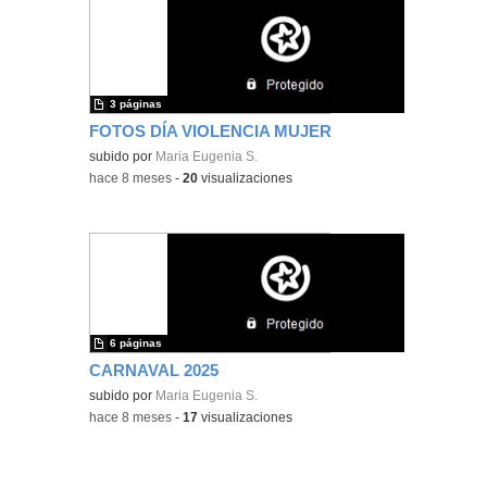
3 páginas
FOTOS DÍA VIOLENCIA MUJER
subido por
Maria Eugenia S.
-
hace 8 meses
-
20
visualizaciones
6 páginas
CARNAVAL 2025
subido por
Maria Eugenia S.
-
hace 8 meses
-
17
visualizaciones