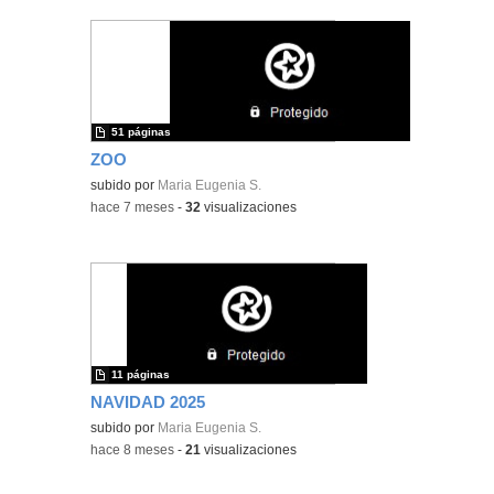
51 páginas
ZOO
subido por
Maria Eugenia S.
-
hace 7 meses
-
32
visualizaciones
11 páginas
NAVIDAD 2025
subido por
Maria Eugenia S.
-
hace 8 meses
-
21
visualizaciones