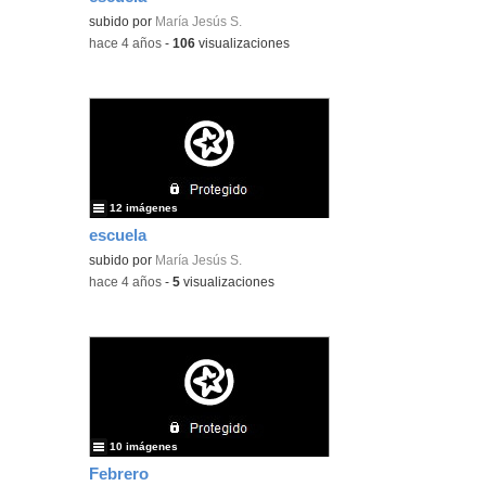
subido por
María Jesús S.
-
hace 4 años
-
106
visualizaciones
12 imágenes
escuela
subido por
María Jesús S.
-
hace 4 años
-
5
visualizaciones
10 imágenes
Febrero