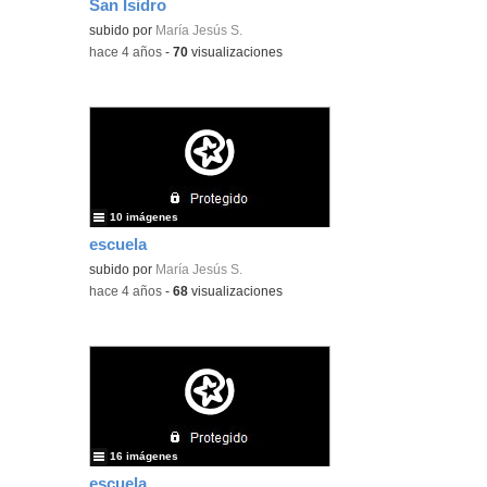
San Isidro
subido por
María Jesús S.
-
hace 4 años
-
70
visualizaciones
10 imágenes
escuela
subido por
María Jesús S.
-
hace 4 años
-
68
visualizaciones
16 imágenes
escuela