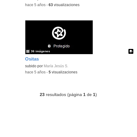
-
hace 5 años
-
63
visualizaciones
36 imágenes
Ositas
Contenido educativo.
subido por
María Jesús S.
-
hace 5 años
-
5
visualizaciones
23
resultados (página
1
de
1
)