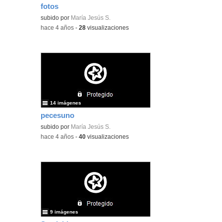
fotos
subido por
María Jesús S.
-
hace 4 años
-
28
visualizaciones
14 imágenes
pecesuno
subido por
María Jesús S.
-
hace 4 años
-
40
visualizaciones
9 imágenes