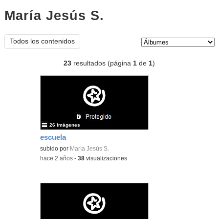
María Jesús S.
Álbumes
Tipo de contenido:
Todos los contenidos
23
resultados (página
1
de
1
)
26 imágenes
escuela
subido por
María Jesús S.
-
hace 2 años
-
38
visualizaciones