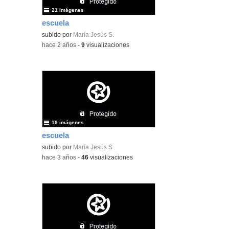
21 imágenes
escuela
subido por
María Jesús S.
-
hace 2 años
-
9
visualizaciones
19 imágenes
escuela
subido por
María Jesús S.
-
hace 3 años
-
46
visualizaciones