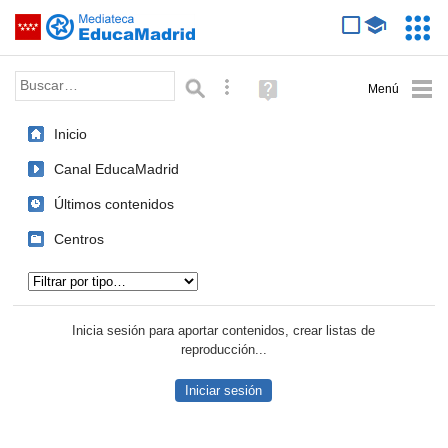
Mediateca de EducaMadrid
Saltar navegación
Servic
Educa
Palabra o frase:
Búsqueda avanzada
Ayuda
(en
ventana
Inicio
nueva)
Canal EducaMadrid
Últimos contenidos
Centros
Tipo de contenido:
Inicia sesión para aportar contenidos, crear listas de
reproducción...
Iniciar sesión