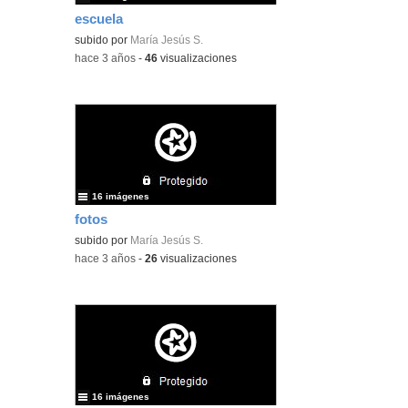
escuela
subido por
María Jesús S.
-
hace 3 años
-
46
visualizaciones
16 imágenes
fotos
subido por
María Jesús S.
-
hace 3 años
-
26
visualizaciones
16 imágenes