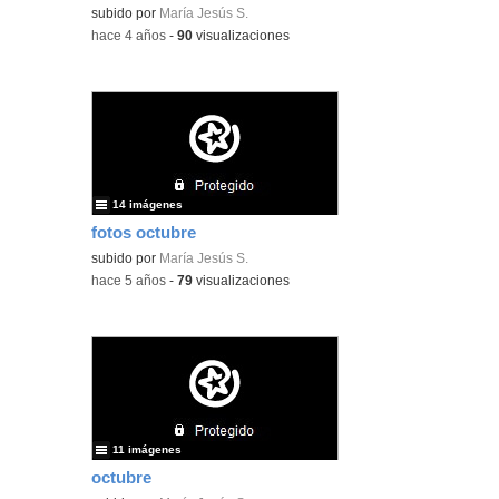
subido por
María Jesús S.
-
hace 4 años
-
90
visualizaciones
14 imágenes
fotos octubre
subido por
María Jesús S.
-
hace 5 años
-
79
visualizaciones
11 imágenes
octubre