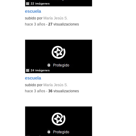
22 imágenes
escuela
subido por
María Jesús S.
-
hace 3 años
-
27
visualizaciones
24 imágenes
escuela
subido por
María Jesús S.
-
hace 3 años
-
36
visualizaciones