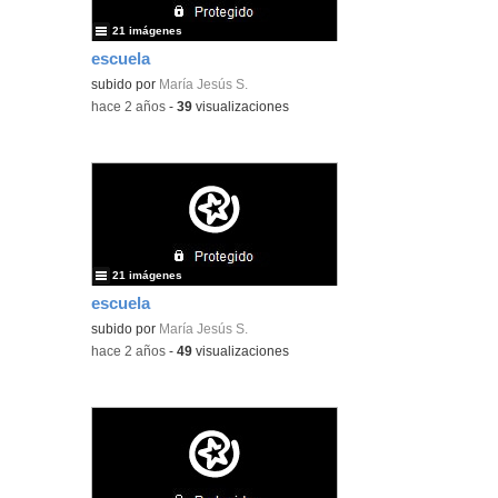
21 imágenes
escuela
subido por
María Jesús S.
-
hace 2 años
-
39
visualizaciones
21 imágenes
escuela
subido por
María Jesús S.
-
hace 2 años
-
49
visualizaciones