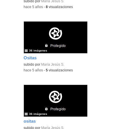
subido por
María Jesús S.
-
hace 5 años
-
8
visualizaciones
36 imágenes
Ositas
subido por
María Jesús S.
-
hace 5 años
-
5
visualizaciones
36 imágenes
ositas
subido por
María Jesús S.