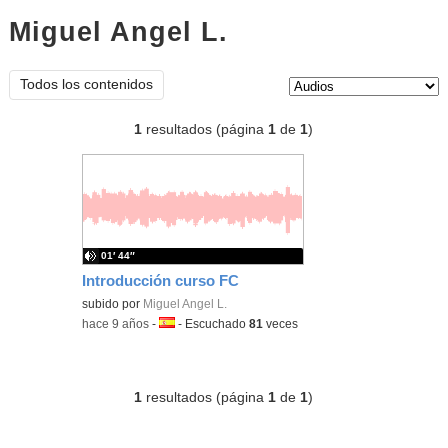
Miguel Angel L.
audios
Tipo de contenido:
Todos los contenidos
1
resultados (página
1
de
1
)
01′ 44″
Introducción curso FC
subido por
Miguel Angel L.
-
hace 9 años
-
Idioma:
-
Escuchado
81
veces
1
resultados (página
1
de
1
)