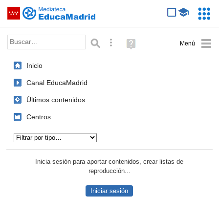
Mediateca de EducaMadrid
Saltar navegación
Servic
Educa
Palabra o frase:
Búsqueda avanzada
Ayuda
(en
ventana
Inicio
nueva)
Canal EducaMadrid
Últimos contenidos
Centros
Tipo de contenido:
Inicia sesión para aportar contenidos, crear listas de
reproducción...
Iniciar sesión