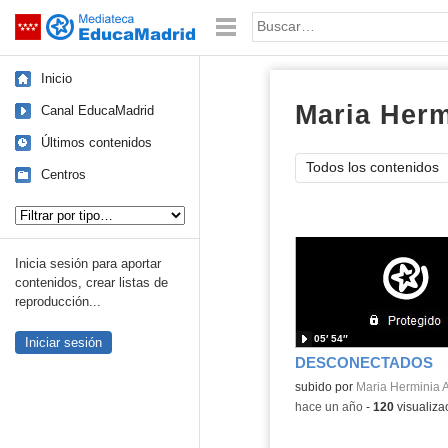
Mediateca de EducaMadrid
Saltar navegación
Palabra o frase:
Inicio
Maria Herm
Canal EducaMadrid
Últimos contenidos
Todos los contenidos
Centros
Tipo de contenido:
Inicia sesión para aportar
contenidos, crear listas de
reproducción...
05′ 54″
Iniciar sesión
DESCONECTADOS
Contenido educativo.
subido por
Maria Herminia A
-
hace un año
-
120
visualiza