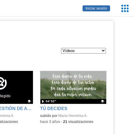
Servic
Iniciar sesión
Educa
04′ 52″
SISTEMA DE GESTIÓN DE APRENDIZAJE
TÚ DECIDES
.
rminia A.
Contenido educativo.
subido por
Maria Herminia A.
alizaciones
-
hace 3 años
-
21
visualizaciones