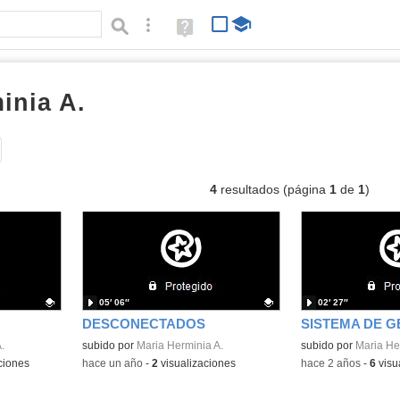
Búsqueda avanzada
Ayuda
(en
ventana
nueva)
inia A.
vídeos
Tipo de contenido:
4
resultados (página
1
de
1
)
05′ 06″
02′ 27″
DESCONECTADOS
.
Contenido educativo.
subido por
Maria Herminia A.
Contenido educativo
subido por
Maria He
ciones
-
hace un año
-
2
visualizaciones
-
hace 2 años
-
6
visu