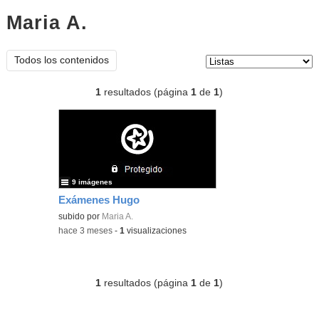
Maria A.
listas
Tipo de contenido:
Todos los contenidos
1
resultados (página
1
de
1
)
9 imágenes
Exámenes Hugo
subido por
Maria A.
-
hace 3 meses
-
1
visualizaciones
1
resultados (página
1
de
1
)