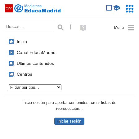
Mediateca de EducaMadrid
Saltar navegación
Servic
Educa
Palabra o frase:
Búsqueda avanzada
Ayuda
(en
ventana
Inicio
nueva)
Canal EducaMadrid
Últimos contenidos
Centros
Tipo de contenido:
Inicia sesión para aportar contenidos, crear listas de
reproducción...
Iniciar sesión